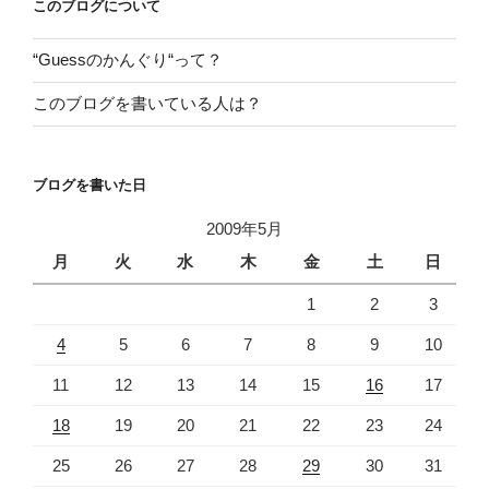
このブログについて
e
t
i
b
t
“Guessのかんぐり“って？
o
e
このブログを書いている人は？
o
r
k
ブログを書いた日
2009年5月
月
火
水
木
金
土
日
1
2
3
4
5
6
7
8
9
10
11
12
13
14
15
16
17
18
19
20
21
22
23
24
25
26
27
28
29
30
31