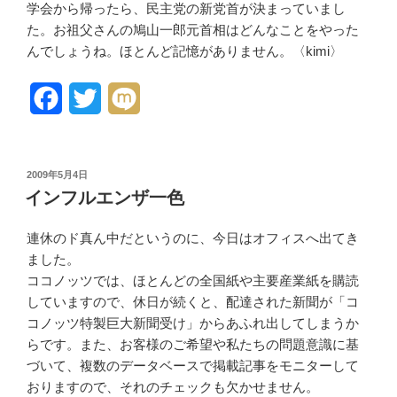
学会から帰ったら、民主党の新党首が決まっていまし
た。お祖父さんの鳩山一郎元首相はどんなことをやった
んでしょうね。ほとんど記憶がありません。〈kimi〉
F
T
M
a
w
i
c
i
x
投
2009年5月4日
稿
e
t
i
インフルエンザ一色
日:
b
t
連休のド真ん中だというのに、今日はオフィスへ出てき
o
e
ました。
ココノッツでは、ほとんどの全国紙や主要産業紙を購読
o
r
していますので、休日が続くと、配達された新聞が「コ
k
コノッツ特製巨大新聞受け」からあふれ出してしまうか
らです。また、お客様のご希望や私たちの問題意識に基
づいて、複数のデータベースで掲載記事をモニターして
おりますので、それのチェックも欠かせません。