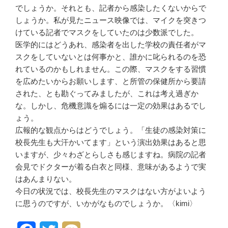
で
しょうか。それとも、記者から感
染したくないからで
しょうか。私
が見たニュース映像では、マイク
を突きつ
けている記者でマスクを
していたのは少数派でした。
医学的にはどうあれ、感染者を出
した学校の責任者がマ
スクをして
いないとは何事かと、誰かに叱ら
れるのを恐
れているのかもしれま
せん。この際、マスクをする習慣
を広めたいからお願いします、と
所管の保健所から要請
された、と
も勘ぐってみましたが、これは考
え過ぎか
な。しかし、危機意識を煽るには一定の効果はあるでし
ょう。
広報的な観点からはどうでしょう
。「生徒の感染対策に
校長先生も大汗かいてま
す」という演出効果はあると思
いますが、少々わざとらしさも感じます
ね。病院の記者
会見でドクターが
着る白衣と同様、意味があるよう
で実
はあんまりない。
今日の状況では、校長先生のマスクはない方
がよいよう
に思うのですが、いか
がなものでしょうか。〈kimi
〉