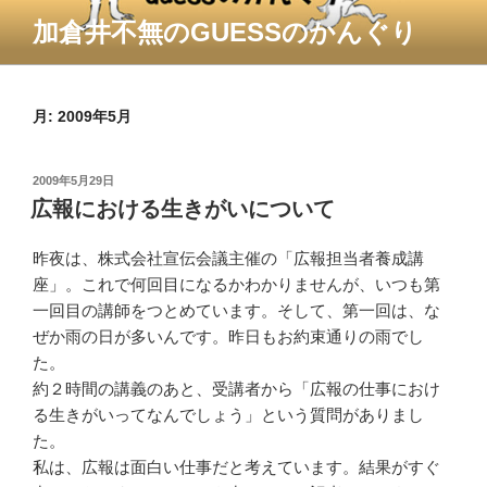
コ
加倉井不無のGUESSのかんぐり
ン
テ
ン
ツ
月:
2009年5月
へ
ス
投
2009年5月29日
キ
稿
広報における生きがいについて
ッ
日:
プ
昨夜は、株式会社宣伝会議主催の
「広報担当者養成講
座」。これで
何回目になるかわかりませんが
、いつも第
一回目の講師をつとめ
ています。そして、第一回は、な
ぜか雨の日が多い
んです。昨日もお約束通
りの雨でし
た。
約２時間の講義のあと、受講者か
ら「広報の仕事におけ
る生きがい
ってなんでしょう」という質問が
ありまし
た。
私は、広報は面白い仕事だと考え
ています。結果がすぐ