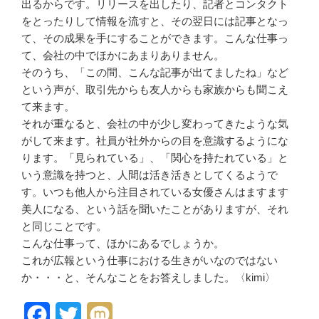
出るからで
す。リリースを出したり、記者と
コンタクト
をとったりして情報を
流すと、その翌日には記事となっ
て、その成果を手にすることがで
きます。こんな仕事っ
て、会社の
中でほかにあまりありません。
そのうち、「この間、こんな記事
が出てましたね」など
という声が
、取引先からも友人からも家族か
らも聞こえ
て来ます。
それが重なると、会社の中が少し
変わってきたような気
がして来ま
す。社員が社外からの目を意識す
るようにな
ります。「見られてい
る」、「関心を持たれている」と
いう意識を持つと、人間は活き活
きとしてくるようで
す。いつも他
人から注目されている女優さんは
ますます
美人になる、という話を
聞いたことがありますが、それ
と
同じことです。
こんな仕事って、ほかにあるでし
ょうか。
これが広報という仕事における生
きがいなのではない
か・・・と、
そんなことをお答えしました。〈
kimi〉
F
T
M