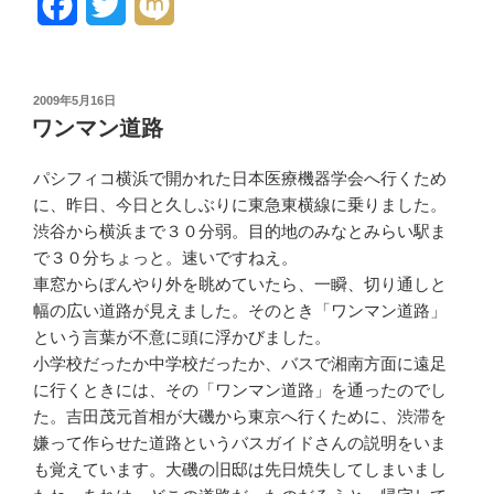
F
T
M
a
w
i
c
i
x
投
2009年5月16日
稿
e
t
i
ワンマン道路
日:
b
t
パシフィコ横浜で開かれた日本医療機器学会へ行くため
o
e
に、昨日、今日と久しぶりに東急東横線に乗りました。
渋谷から横浜まで３０分弱。目的地のみなとみらい駅ま
o
r
で３０分ちょっと。速いですねえ。
k
車窓からぼんやり外を眺めていたら、一瞬、切り通しと
幅の広い道路が見えました。そのとき「ワンマン道路」
という言葉が不意に頭に浮かびました。
小学校だったか中学校だったか、バスで湘南方面に遠足
に行くときには、その「ワンマン道路」を通ったのでし
た。吉田茂元首相が大磯から東京へ行くために、渋滞を
嫌って作らせた道路というバスガイドさんの説明をいま
も覚えています。大磯の旧邸は先日焼失してしまいまし