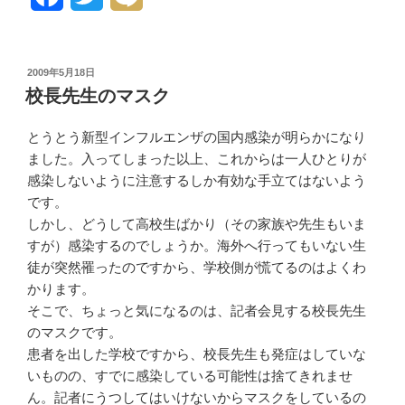
a
w
i
c
i
x
投
2009年5月18日
稿
e
t
i
校長先生のマスク
日:
b
t
とうとう新型インフルエンザの国
内感染が明らかになり
o
e
ました。入
ってしまった以上、これからは一
人ひとりが
感染しないように注意
するしか有効な手立てはないよう
o
r
です。
k
しかし、どうして高校生ばかり（その家族や先生もいま
すが）感染するので
しょうか。海外へ行ってもいない
生
徒が突然罹ったのですから、学
校側が慌てるのはよくわ
かります
。
そこで、ちょっと気になるのは、
記者会見する校長先生
のマスクで
す。
患者を出した学校ですから、校長
先生も発症はしていな
いものの、
すでに感染している可能性は捨て
きれませ
ん。記者にうつしてはい
けないからマスクをしているの