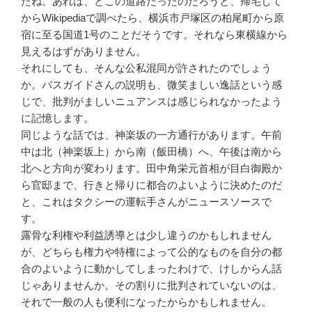
たね。あれは、どこの道路だったのだろうと、帰宅して
からWikipediaで調べたら、横浜市戸塚区の柏尾町から原
宿に至る国道1号のことだそうです。それなら東横線から
見えるはずがありません。
それにしても、そんな公私混同が許されたのでしょう
か。バスガイドさんの説明も、微笑ましい逸話という感
じで、批判がましいニュアンスは感じられなかったよう
に記憶します。
同じような話では、神楽坂の一方通行があります。午前
中は北（神楽坂上）から南（飯田橋）へ、午後は南から
北へと方向が変わります。田中角栄元首相が目白御殿か
ら官邸まで、行きと帰りに都合のよいように決めたのだ
と、これはタクシーの運転手さんがニュースソースで
す。
露骨な利権や利益誘導とは少し違うのかもしれません
が、どちらも権力や特権によって公的なものを自分の都
合のよいように動かしてしまったわけで、けしからん話
じゃありませんか。その割りに批判されていないのは、
それで一般の人も便利になったからかもしれません。