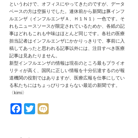
というわけで、オフィスにやってきたのですが、データ
ベースの方は空振りでした。連休前から新聞は豚インフ
ルエンザ（インフルエンザＡ、Ｈ１Ｎ１）一色です。そ
れもニュースソースが限定されているためか、各紙の記
事はどれもこれも中味はほとんど同じです。各社の医療
担当記者はインフルエンザにかかりっきりで、事前に入
稿してあったと思われる記事以外には、注目すべき医療
記事は見あたりません。
新型インフルエンザの情報は現在のところ最もプライオ
リティが高く、国民に正しい情報を十分伝達するのが報
道機関の役割ではありますが、医療広報を仕事にしてい
る私たちにはちょっぴりつまらない最近の新聞です。
〈kimi〉
F
T
M
a
w
i
c
i
x