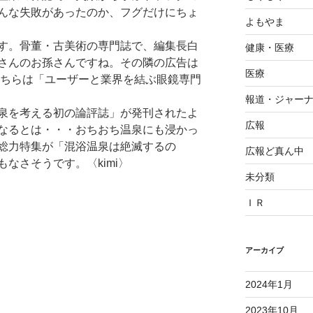
んな失敗があったのか、フグだけにちょ
よもやま
す。骨董・古美術の専門誌で、編集長白
健康・医療
さんのお孫さんですね。その隣の広告は
医療
眼でもこちらは「ユーザーと業界を結ぶ眼鏡専門
報道・ジャー
泉を考える初の論評誌」が発刊されたよ
広報
なるとは・・・おちおち温泉にも浸かっ
総力特集が「混浴温泉は絶滅するの
広報ど真ん中
なさそうです。〈kimi〉
未分類
ＩＲ
アーカイブ
2024年1月
2023年10月