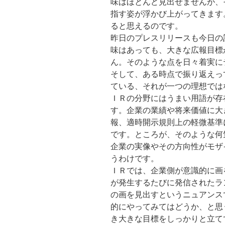
味はほとんど見出せませんが、
指す姿が浮かび上がってきます
ると思えるのです。
昨日のプレスリリースも今日の
味はあっても、大きな広報目標
ん。そのような点を日々着実に
そして、ある時点で振り返えっ
ている、それが一つの理想では
ＩＲの分野にはうまい用語が存
す。企業の業績や将来価値に大
報、適時開示規則上の軽微基準
です。ところが、そのような何
企業の実像やその方向性がモザ
うわけです。
ＩＲでは、企業側が意識的に画
が発生するたびに発信されたラ
の画を見出すというニュアンス
的にやってみてはどうか、と思
き大きな目標をしっかりと立て