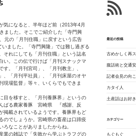
誌
こ
と
気になると、半年ほど前（2013年4月
書きました。そこでご紹介した「寺門興
て、元の「月刊住職」に戻すという広告
最近の投稿
出ていました。「寺門興隆」では難し過ぎる
古めかしく再
。それにしても「月刊住職」という誌名
白い。この伝で行けば「月刊スナックマ
腹話術と交通
です。「月刊宮司」、「月刊教主」、
」、「月刊平社員」、「月刊床屋のオヤ
記者会見の向
刊現場監督」等々、いくらでもできま
カタイ人
に目を移すと、「月刊養豚界」というの
土産話はお好
んばる農家養豚 宮崎県 『感謝、反
が掲載されているようです。養豚界もど
るのでしょうか。宮崎県の畜産は口蹄疫
カテゴリー
いろなことがありましたからね。
産業の雑誌で「失敗から学ぶトラフグの
もぐもぐ