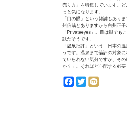
売り方」を特集しています。ど
っと気になります。
「目の眼」という雑誌もありま
州信哉とありますから白州正子
「Privateeyes」。目は
誌だそうです。
「温泉批評」という「日本の温
うです。温泉まで論評の対象に
ていられない気分ですが、その
か？」。それほど心配する必要も
F
T
M
a
w
i
c
i
x
e
t
i
b
t