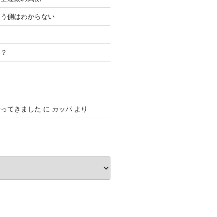
こう側はわからない
き？
行ってきました
に
カッパ
より