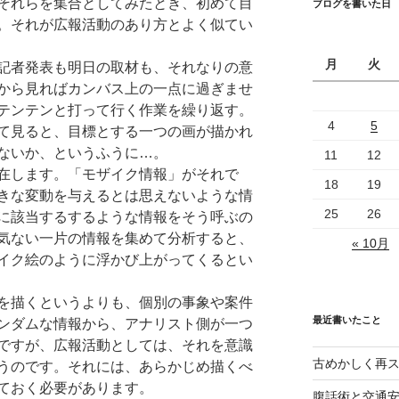
それらを集合としてみたとき、初めて目
ブログを書いた日
。それが広報活動のあり方とよく似てい
月
火
記者発表も明日の取材も、それなりの意
から見ればカンバス上の一点に過ぎませ
テンテンと打って行く作業を繰り返す。
4
5
て見ると、目標とする一つの画が描かれ
ないか、というふうに…。
11
12
在します。「モザイク情報」がそれで
18
19
きな変動を与えるとは思えないような情
25
26
に該当するするような情報をそう呼ぶの
気ない一片の情報を集めて分析すると、
« 10月
イク絵のように浮かび上がってくるとい
を描くというよりも、個別の事象や案件
最近書いたこと
ンダムな情報から、アナリスト側が一つ
ですが、広報活動としては、それを意識
古めかしく再
うのです。それには、あらかじめ描くべ
ておく必要があります。
腹話術と交通