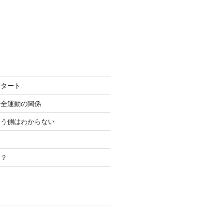
スタート
安全運動の関係
こう側はわからない
き？