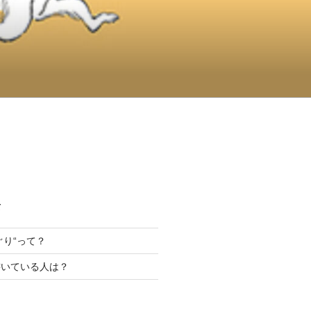
て
んぐり“って？
書いている人は？