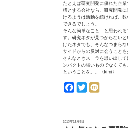
たとえば研究開発に優れた企業
標とする会社なら、研究開発に
けるようは活動を続ければ、数
できるでしょう。
そんな簡単なこと…と思われる
す。研究ネタが見つからないと
けたネタでも、そんなつまらな
サイドからの反対に会うことも
そんなときスーラを思い出して
ンパクトの強いものでなくても
ということを。。〈kimi〉
F
T
M
a
w
i
c
i
x
e
t
i
投
2013年11月5日
稿