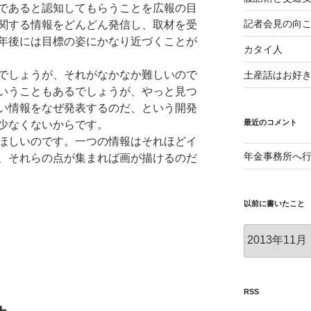
であると認知してもらうことを広報の目
記者会見の向
関する情報をどんどん発信し、取材を受
年後には目標の姿にかなり近づくことが
カタイ人
でしょうが、それがなかなか難しいので
土産話はお好
いうこともあるでしょうが、やっと見つ
い情報をなぜ発表するのだ、という開発
最近のコメント
少なくないからです。
ほしいのです。一つの情報はそれほどイ
年金事務所へ
、それらの点が集まれば画が描けるのだ
以前に書いたこと
以
前
に
書
い
RSS
た