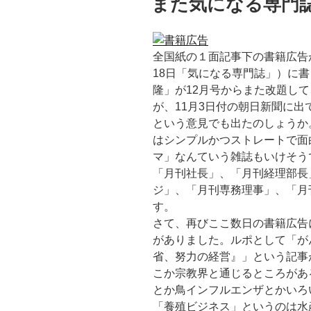
また気になる専門
b
t
日:
o
e
o
r
全国紙の１面記事下の書籍広告が
18日「気になる専門誌」）に
k
隆」が12月号からまた改題し
が、11月3日付の朝日新聞に
という意見でも出たのしょうか
はシンプルかつストレートで面
マ」なんていう雑誌もいけそう
「月刊社長」、「月刊経理部長
ジ」、「月刊専務理事」、「月
す。
さて、再びここ数日の書籍広告
がありました。ルポとして「が
省、努力の経営』」という記事
こか宗教界と通じるところがあ
とか鳥インフルエンザとかいろ
「養殖ビジネス」というのは水