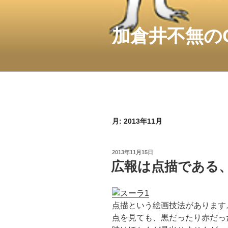
コ
ン
テ
加倉井不無の
ン
ツ
へ
ス
キ
ッ
プ
月:
2013年11月
投
2013年11月15日
稿
広報は点描である
日:
点描という絵画技法があります
点を見ても、黒だったり赤だっ