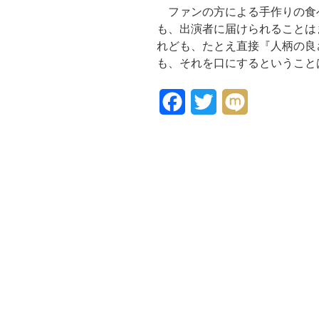
ファンの方による手作りの食
も、出演者に届けられることは
れども、たとえ直接『人柄の良
も、それを口にするということ
F
T
M
a
w
i
c
i
x
e
t
i
b
t
o
e
o
r
k