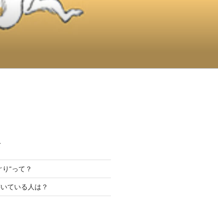
て
んぐり“って？
書いている人は？