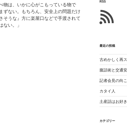
い
RSS
べ物は、いかに心がこもっている物で
た
まずない。もちろん、安全上の問題だけ
こ
さそうな』方に楽屋口などで手渡されて
と
はない。」
最近の投稿
古めかしく再
腹話術と交通
記者会見の向
カタイ人
土産話はお好
カテゴリー