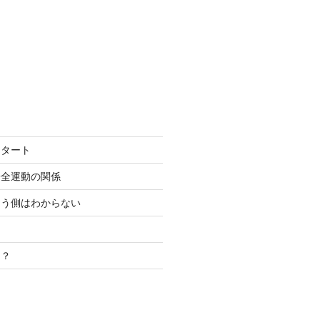
スタート
安全運動の関係
こう側はわからない
き？