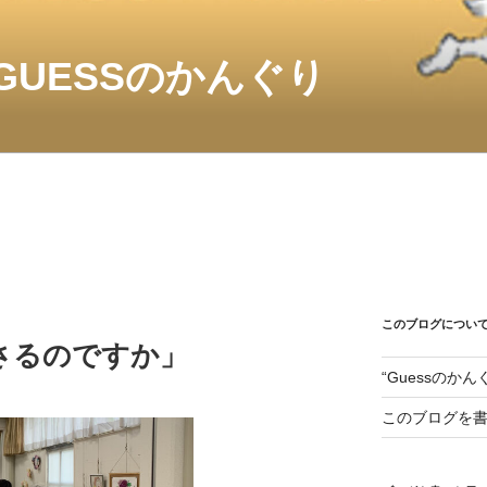
GUESSのかんぐり
このブログについ
さるのですか」
“Guessのか
このブログを