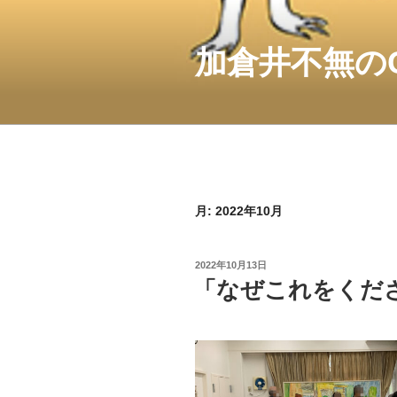
コ
ン
テ
加倉井不無の
ン
ツ
へ
ス
キ
ッ
プ
月:
2022年10月
投
2022年10月13日
稿
「なぜこれをくだ
日: