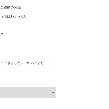
安全運動の関係
こう側はわからない
き？
行ってきました
に
カッパ
より