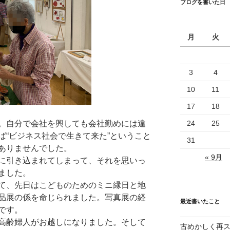
ブログを書いた日
月
火
3
4
10
11
17
18
24
25
。自分で会社を興しても会社勤めには違
ば“ビジネス社会で生きて来た”ということ
31
ありませんでした。
« 9月
に引き込まれてしまって、それを思いっ
ました。
て、先日はこどものためのミニ縁日と地
品展の係を命じられました。写真展の経
最近書いたこと
です。
高齢婦人がお越しになりました。そして
古めかしく再