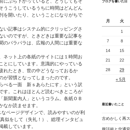
前にぶら下がっていると、どうしてもそ
ブログを書いた日
そうこうしているうちに時間はどんどん
刊を開いたり、ということになりがちで
月
火
ない記事はシステム的にクリッピングさ
1
ないのですが、ときどきは重要な記事を
7
8
聞のパラパラは、広報の人間には重要な
14
15
、ネット上の各紙のサイトには１時間お
21
22
ことにしています。意識的にやっている
28
29
疲れたとき、世の中どうなっておるか
のが習慣となってしまったのです。
« 5月
らべる一面 新ｓあらたにす」という訳
です。これはほとんど読むべきところが
「新聞案内人」というコラム。各紙ＯＢ
最近書いたこと
かなか読ませます。
ックスなページデザインで、読みやすいのが利
古めかしく再
の真似をして（失礼！）、総理インタビュ
掲載しています。
腹話術と交通