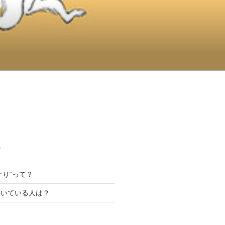
て
んぐり“って？
書いている人は？