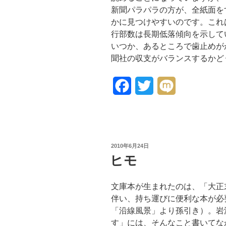
新聞パラパラの方が、全紙面を
かに見つけやすいのです。これ
行部数は長期低落傾向を示して
いつか、あるところで歯止めが
聞社の収支がバランスするかどう
F
T
M
a
w
i
c
i
x
e
t
i
投
2010年6月24日
稿
ヒモ
b
t
日:
o
e
文庫本が生まれたのは、「大正
o
r
伴い、持ち運びに便利な本が必
「沿線風景」より孫引き）。岩
k
す」には、そんなこと書いてな