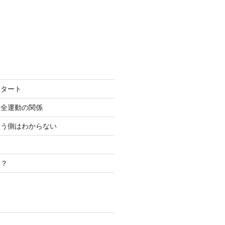
スタート
安全運動の関係
こう側はわからない
き？