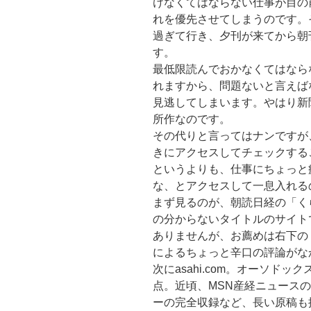
けなくてはならない仕事が目の
れを優先させてしまうのです。
過ぎて行き、夕刊が来てから朝
す。
最低限読んでおかなくてはなら
れますから、問題ないと言えば
見逃してしまいます。やはり新
所作なのです。
その代りと言ってはナンですが
きにアクセスしてチェックする
というよりも、仕事にちょっと
な、とアクセスして一息入れる
まず見るのが、朝読日経の「く
の分からないタイトルのサイト
ありませんが、お薦めは右下の
によるちょっと辛口の評論がな
次にasahi.com。オーソド
点。近頃、MSN産経ニュース
ーの完全収録など、長い原稿も