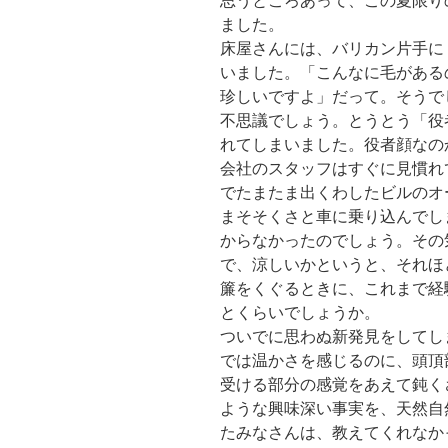
思うところあって、この夏限り
ました。
k
床屋さんには、バリカン片手に
いました。「こんなに毛がある
珍しいですよ」だって。そうで
不思議でしょう。とうとう「役
れてしまいました。役者顔なの
会社のスタッフはすぐに見慣れ
でたまたま出くわしたビルのオ
まそそくさと車に乗り込んでし
からなかったのでしょう。その
で、涼しいかというと、それほ
簾をくぐるときに、これまで経
とくらいでしょうか。
ついでに思わぬ新発見をしてし
では温かさを感じるのに、頭頂
受ける部分の感覚をあえて鈍く
ような興味深い事実を、天然自
たみなさんは、教えてくれなか