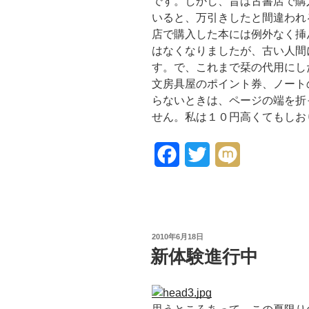
です。しかし、昔は古書店で購
いると、万引きしたと間違われ
店で購入した本には例外なく挿
はなくなりましたが、古い人間
す。で、これまで栞の代用にし
文房具屋のポイント券、ノート
らないときは、ページの端を折
せん。私は１０円高くてもしおり
F
T
M
a
w
i
c
i
x
e
t
i
投
2010年6月18日
稿
新体験進行中
b
t
日:
o
e
o
r