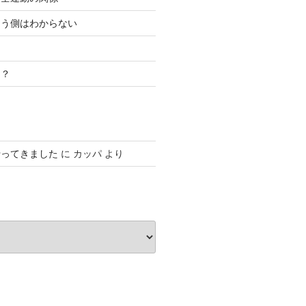
こう側はわからない
き？
行ってきました
に
カッパ
より