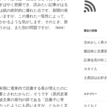
こ
すばやく把握でき、読みたい記事がはる
と
は紙の絶対的に優れた点です。新聞の発
いますが、この優れた一覧性によって、
かかるような気がします。そのとき、新
かは、また別の問題ですが。〈kimi〉
最近の投稿
古めかしく再
腹話術と交通
記者会見の向
カタイ人
土産話はお好
末期に電車内で読書する客が増えたのに
要とされたからだ」そうです（原武史著
カテゴリー
波文庫の発刊の辞である「読書子に寄
かったようにも思いますが、ともかく文
もぐもぐ