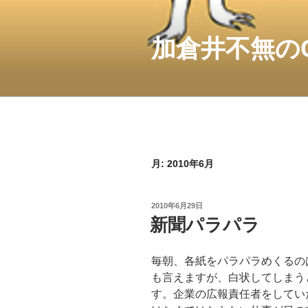
コ
ン
テ
加倉井不無の
ン
ツ
へ
ス
キ
ッ
プ
月:
2010年6月
投
2010年6月29日
稿
新聞パラパラ
日:
毎朝、各紙をパラパラめくるの
も言えますが、白状してしまう
す。企業の広報責任者をしてい