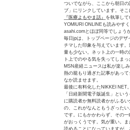
ついでながら、ここから朝日の
ブ」にリンクしています。そこ
『医療よもやま話』
を執筆して
YOMIURI ONLINEも読み
asahi.comとほぼ同等でし
毎日jpは、トップページのデ
チマした印象を与えています。
量も少ない。ネット上の一時の
ト上でのやる気を失ってしまっ
MSN産経ニュースは私が楽し
熱の籠もり過ぎた記事があって
なか読ませます。
最後に有料化したNIKKEI N
「日経新聞電子版誕生」という
に購読者か無料読者かがふるい
の、これがなんともうざったい
です。にもかかわらず、その一
がおっくうです。気が重い。ま
読めることになっていますが、