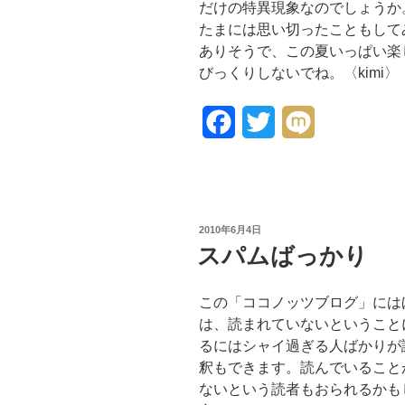
だけの特異現象なのでしょうか
たまには思い切ったこともして
ありそうで、この夏いっぱい楽
びっくりしないでね。〈kimi〉
F
T
M
a
w
i
c
i
x
e
t
i
投
2010年6月4日
稿
スパムばっかり
b
t
日:
o
e
この「ココノッツブログ」には
o
r
は、読まれていないということ
るにはシャイ過ぎる人ばかりが
k
釈もできます。読んでいること
ないという読者もおられるかも