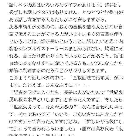
話しベタの方はいろいろなタイプがあります。訥弁は、
必ずしも話しベタではありません。とつとつと説得力の
ある話し方をする人もたしかに存在しますから。
ある事柄を伝えるのに、多くの言葉を使う人と少ない言
葉で伝えることができる人がいます。多くの言葉を使う
ということは、話が長いということ。話したいと思う内
容をシンプルなストーリーのまとめられない、脇道にそ
れる、言ったり来たりするといったことがあると、話は
自然に長くなります。聞いている方も、いつになったら
結論に到達するのだろうとジリジリしてきます。
このような話しベタの中に、「直接話法で話す人」がい
ます。たとえば、こんなふうに・・・。
「記者クラブに入ったら、長髪の人がいたんで『世紀火
災広報の木戸と申します』と言ったんですよ。そしたら
『世紀火災って、なんかあるの？』なんて言われちゃっ
て。それであわてて『いいえ、ごあいさつにあがっただ
けです』って言ったんですけどね。『忙しいから後にし
てよ』って言われちゃいました」（題材は高杉良著「広
報室沈黙す」から借用しました）