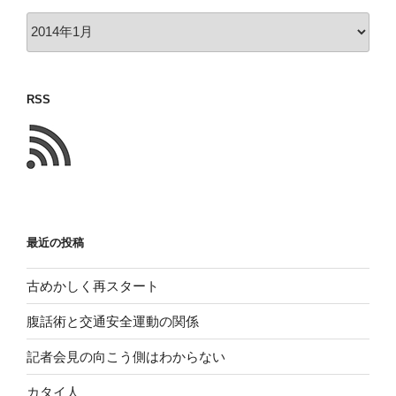
以
前
に
書
RSS
い
た
こ
と
最近の投稿
古めかしく再スタート
腹話術と交通安全運動の関係
記者会見の向こう側はわからない
カタイ人