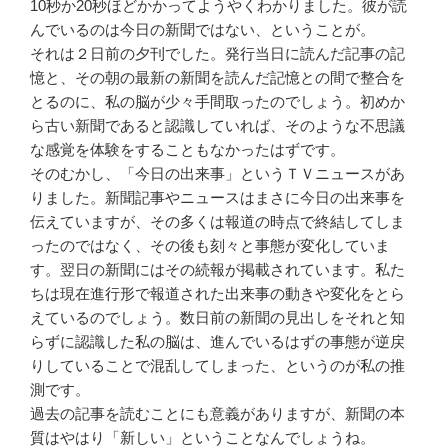
10秒か20秒ほどかかってようやくわかりました。彼が読
んでいるのは今日の新聞ではない、ということが。
それは２日前の夕刊でした。発行当日に読んだ記事の記
憶と、その朝の最新の新聞を読んだ記憶との間で整合を
とるのに、私の脳が少々手間取ったのでしょう。初めか
ら古い新聞であると認識していれば、そのような不思議
な感覚を体験をすることもなかったはずです。
そのむかし、「今日の出来事」というＴＶニュースがあ
りました。新聞記事やニュースはまさに今日の出来事を
伝えていますが、その多くは報道の時点で終結してしま
ったのではなく、その後も刻々と事態が変化していま
す。翌日の新聞にはその続報が掲載されています。私た
ちは現在進行形で報道された出来事の動きや変化をとら
えているのでしょう。数日前の新聞の見出しをそれと知
らずに認識した私の脳は、進んでいるはずの事態が逆戻
りしていることで混乱してしまった、というのが私の推
測です。
過去の記事を読むことにも意義がありますが、新聞の本
質はやはり「新しい」ということなんでしょうね。