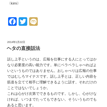
〈kimi〉
F
T
M
a
w
i
c
i
x
投
2014年1月22日
稿
e
t
i
ヘタの直接話法
日:
b
t
話し上手というのは、広報を仕事にする人にとってはか
o
e
なり必要度の高い能力です。単にペラペラしゃべればよ
いというものではありません。おしゃべりは広報の仕事
o
r
ではむしろマイナスです。話し上手とは、正しい内容を
k
筋道を立てて相手に理解できるように話す。それだけの
ことではないでしょうか。
これは心がけ次第でできるものです。しかし、心がけな
ければ、いつまでたってもできない。そういうものでも
あると思います。