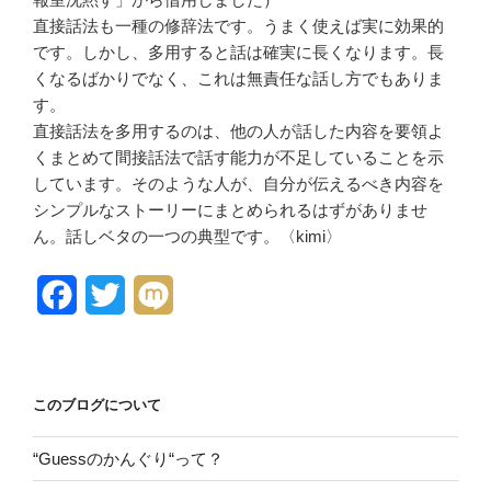
直接話法も一種の修辞法です。うまく使えば実に効果的
です。しかし、多用すると話は確実に長くなります。長
くなるばかりでなく、これは無責任な話し方でもありま
す。
直接話法を多用するのは、他の人が話した内容を要領よ
くまとめて間接話法で話す能力が不足していることを示
しています。そのような人が、自分が伝えるべき内容を
シンプルなストーリーにまとめられるはずがありませ
ん。話しベタの一つの典型です。〈kimi〉
F
T
M
a
w
i
c
i
x
このブログについて
e
t
i
b
t
“Guessのかんぐり“って？