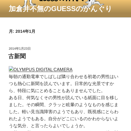
コ
加倉井不無のGUESSのかんぐり
ン
テ
ン
ツ
月:
2014年1月
へ
ス
投
2014年1月23日
キ
稿
古新聞
ッ
日:
プ
毎朝の通勤電車でしばしば隣り合わせる初老の男性はい
つも熱心に新聞を読んでいます。日常的な光景ですか
ら、特段に気にとめることもありませんでした。
ある日、何気なくその男性が読んでいる紙面に目を移し
ました。その瞬間、クラッと眩暈のようなものを感じま
した。軽い見当識障害のようでもあり、既視感にとらわ
れたようでもある。自分がどこにいるのかわからないよ
うな気分、と言ったらよいでしょうか。