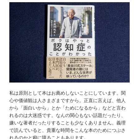
o
e
o
r
k
私は原則として本はお薦めしないことにしています。関
心や価値観は人さまざまですから。正直に言えば、他人
から「面白いから」とか「ためになるから」などと言わ
れるのは大迷惑です。なんの関心もない話題だったり、
嫌いな著者だったりすることも少なくありません。義理
で読んでいると、貴重な時間をこんな本のためにつぶさ
れるのかと癪に障ることもあります。