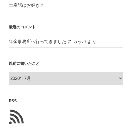
土産話はお好き？
最近のコメント
年金事務所へ行ってきました
に
カッパ
より
以前に書いたこと
以
前
に
書
RSS
い
た
こ
と