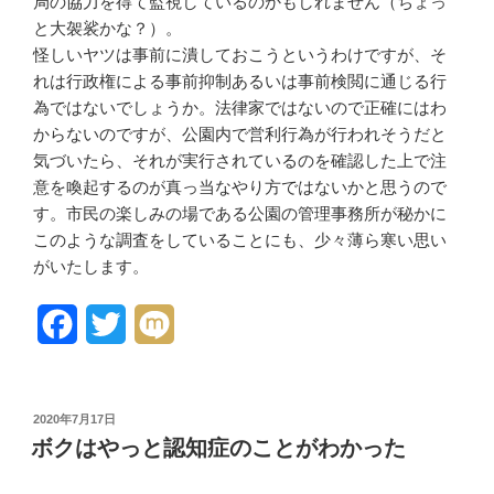
局の協力を得て監視しているのかもしれません（ちょっ
と大袈裟かな？）。
怪しいヤツは事前に潰しておこうというわけですが、そ
れは行政権による事前抑制あるいは事前検閲に通じる行
為ではないでしょうか。法律家ではないので正確にはわ
からないのですが、公園内で営利行為が行われそうだと
気づいたら、それが実行されているのを確認した上で注
意を喚起するのが真っ当なやり方ではないかと思うので
す。市民の楽しみの場である公園の管理事務所が秘かに
このような調査をしていることにも、少々薄ら寒い思い
がいたします。
F
T
M
a
w
i
c
i
x
投
2020年7月17日
稿
e
t
i
ボクはやっと認知症のことがわかった
日:
b
t