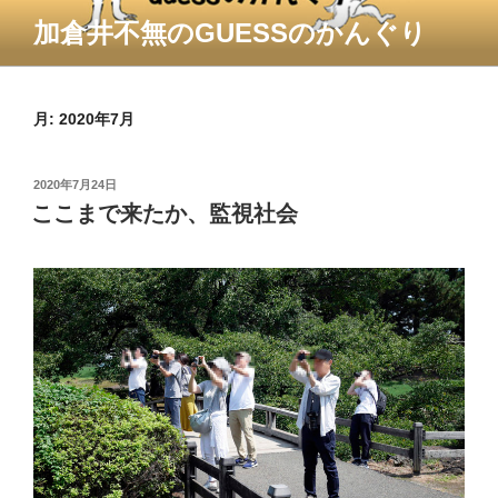
コ
加倉井不無のGUESSのかんぐり
ン
テ
ン
ツ
月:
2020年7月
へ
ス
投
2020年7月24日
キ
稿
ここまで来たか、監視社会
ッ
日:
プ