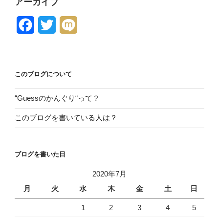
アーカイブ
F
T
M
a
w
i
c
i
x
このブログについて
e
t
i
b
t
“Guessのかんぐり“って？
o
e
このブログを書いている人は？
o
r
k
ブログを書いた日
2020年7月
月
火
水
木
金
土
日
1
2
3
4
5