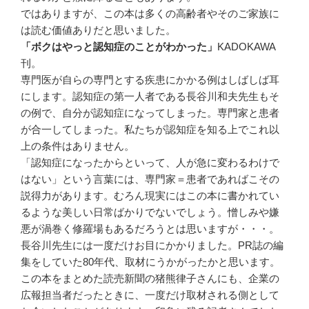
ではありますが、この本は多くの高齢者やそのご家族に
は読む価値ありだと思いました。
「ボクはやっと認知症のことがわかった」
KADOKAWA
刊。
専門医が自らの専門とする疾患にかかる例はしばしば耳
にします。認知症の第一人者である長谷川和夫先生もそ
の例で、自分が認知症になってしまった。専門家と患者
が合一してしまった。私たちが認知症を知る上でこれ以
上の条件はありません。
「認知症になったからといって、人が急に変わるわけで
はない」という言葉には、専門家＝患者であればこその
説得力があります。むろん現実にはこの本に書かれてい
るような美しい日常ばかりでないでしょう。憎しみや嫌
悪が渦巻く修羅場もあるだろうとは思いますが・・・。
長谷川先生には一度だけお目にかかりました。PR誌の編
集をしていた80年代、取材にうかがったかと思います。
この本をまとめた読売新聞の猪熊律子さんにも、企業の
広報担当者だったときに、一度だけ取材される側として