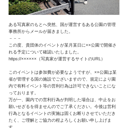
ある写真家のもとへ突然、国が運営するある公園の管理
事務所からメールが届きました。
－－－
この度、貴団体のイベントが某月某日に××公園で開催さ
れる予定について確認いたしました。
https://××××××（写真家が運営するサイトのURL）
このイベントは参加費が必要なようですが、××公園は某
省が管理する国の施設でございますので、規定により園
内で有料イベント等の営利行為は許可できないことにな
っております。
万が一、園内での営利行為が判明した場合は、中止をお
願いせざるを得ませんのでご了承ください。今後は営利
行為となるイベントの実施は固くお断りさせていただき
たく、ご理解とご協力の程よろしくお願い申し上げま
す。