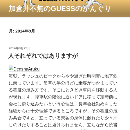
コ
加倉井不無のGUESSのかんぐり
ン
テ
ン
ツ
月:
2014年9月
へ
ス
投
2014年9月23日
キ
稿
人それぞれではありますが
ッ
日:
プ
毎朝、ラッシュのピークからやや過ぎた時間帯に地下鉄
に乗っています。吊革の半分ほどに乗客がつかまってい
る程度の混み方です。そこにときどき車両を移動する人
が現れます。降車駅の階段に近いドアに移って定時前に
会社に滑り込みたいという心理は、長年会社勤めをした
経験からは十分理解できるところですが、その程度の混
み具合ですと、立っている乗客の身体に触れたり少々押
しのけたりすることは避けられません。立ちながら読書