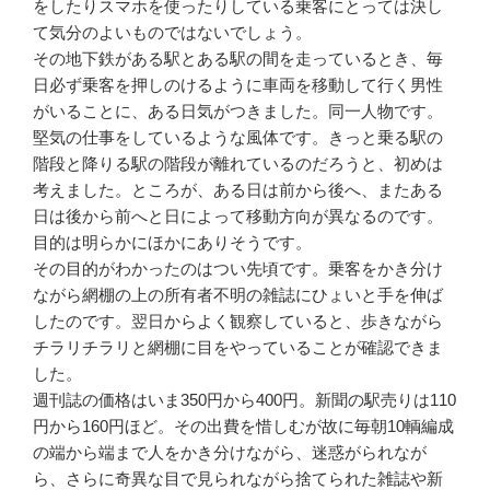
をしたりスマホを使ったりしている乗客にとっては決し
て気分のよいものではないでしょう。
その地下鉄がある駅とある駅の間を走っているとき、毎
日必ず乗客を押しのけるように車両を移動して行く男性
がいることに、ある日気がつきました。同一人物です。
堅気の仕事をしているような風体です。きっと乗る駅の
階段と降りる駅の階段が離れているのだろうと、初めは
考えました。ところが、ある日は前から後へ、またある
日は後から前へと日によって移動方向が異なるのです。
目的は明らかにほかにありそうです。
その目的がわかったのはつい先頃です。乗客をかき分け
ながら網棚の上の所有者不明の雑誌にひょいと手を伸ば
したのです。翌日からよく観察していると、歩きながら
チラリチラリと網棚に目をやっていることが確認できま
した。
週刊誌の価格はいま350円から400円。新聞の駅売りは110
円から160円ほど。その出費を惜しむが故に毎朝10輌編成
の端から端まで人をかき分けながら、迷惑がられなが
ら、さらに奇異な目で見られながら捨てられた雑誌や新