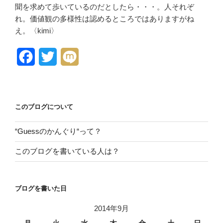
聞を求めて歩いているのだとしたら・・・。人それぞ
れ。価値観の多様性は認めるところではありますがね
え。〈kimi〉
F
T
M
a
w
i
c
i
x
このブログについて
e
t
i
b
t
“Guessのかんぐり“って？
o
e
このブログを書いている人は？
o
r
k
ブログを書いた日
2014年9月