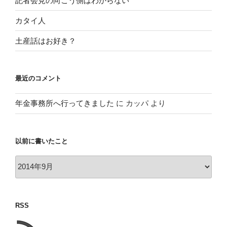
記者会見の向こう側はわからない
カタイ人
土産話はお好き？
最近のコメント
年金事務所へ行ってきました
に
カッパ
より
以前に書いたこと
以
前
に
書
RSS
い
た