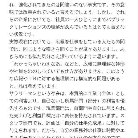
れ、強化されてきたのは間違いのない事実です。その意
味では改善されていると言えるでしょう。しかし、それ
らの企業においても、社員の一人ひとりにまでパブリッ
クリレーションズの理解が及んでいるとはとても言えな
い状況です。
実際現在においても、広報を仕事をしている人たちの間
では、同じような嘆きを聞くことが度々ありますし、あ
きらめにも似た気分さえ漂っているように思います。
「わかっちゃいねえなあ」などと、広報に無理解な幹部
や社員をののしっていても仕方がありません。このよう
な広報やＩＲに対する無理解には構造的な問題がある
と、私は考えています。
サラリーマンという存在は、本質的に企業（全体）とし
ての利害より、自己ないし所属部門（部分）の利害を優
先するものです。現業部門は、自部門や自分に与えられ
た売上げと利益目標だけに責任を持たされています。ス
タッフ部門でも、評価は「自分の仕事の成果」に対して
与えられます。だから、自分の業務外の仕事に時間やエ
ネルギーをとられたくない、というのが本音なのです。