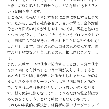
当然、広報に協力して自分たちにどんな得があるの？と
いう疑問も生じます。
ところが、広報やＩＲは本質的に全体に奉仕する仕事で
す。だから、広報と社内各セクションの間で、全体対部
分という図式の対立が生じやすいのです。広報と他のセ
クションが協力してやって行こうというプロジェクトで
も、自部門の予算がそれに使われることには拒否反応が
出たりもします。自分のものは自分のものなんです。国
益よりも省益などと言われるのも、根は同じことでしょ
う。
また、広報やＩＲの仕事に協力することは、自分の仕事
を公の場にさらけ出すという一面があります。すると、
思わぬミスや隠し事が表に出るかもしれません。そのよ
うなリスクをサラリーマンたちは本能的に感じとるの
で、できればそれを避けたいという思いが強くなりま
す。触らぬ神に祟りなしです。できるだけ情報公開はや
めておきましょう、という結論にもなりがちです。
これらの本質的な解決は、経営者の強いリーダーシップ