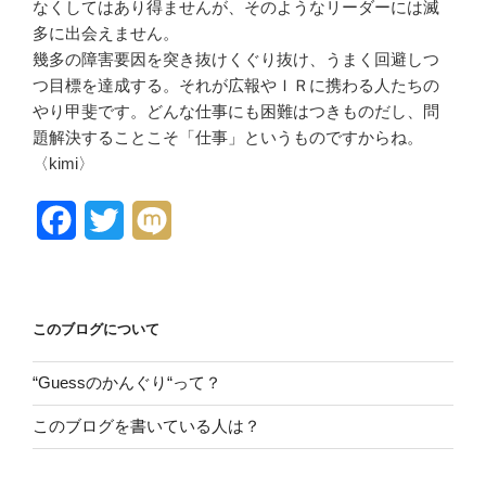
なくしてはあり得ませんが、そのようなリーダーには滅
多に出会えません。
幾多の障害要因を突き抜けくぐり抜け、うまく回避しつ
つ目標を達成する。それが広報やＩＲに携わる人たちの
やり甲斐です。どんな仕事にも困難はつきものだし、問
題解決することこそ「仕事」というものですからね。
〈kimi〉
F
T
M
a
w
i
c
i
x
このブログについて
e
t
i
b
t
“Guessのかんぐり“って？
o
e
このブログを書いている人は？
o
r