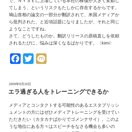
で、ＮＹＳＥに上
場している本社の株価が大きく変
動し
てしまう、というリスクもた
しかに存在するからです。
鳩山首
相の論文の一
部分が翻訳されて、米国メディア
か
ら批判された、と近頃話題にな
りま
したが、それと同じ
ようなことで
すね。
さて、どうしたものか。翻訳リリ
ースの原稿直しを依頼
されるたび
に、悩みは深くなるばかりです。
〈kimi〉
F
T
M
a
w
i
c
i
x
投
2009年9月10日
稿
e
t
i
エラ過ぎる人をトレーニングできるか
日:
b
t
メディアとコンタクトする可能性のあるエスタブリッシ
o
e
ュメントの方にはぜひメディアトレーニングを受けてい
ただきたい（カタカナばかりでゴメンナサイ）。このよ
o
r
うな地位にある方々はスピーチをなさる機会も多いの