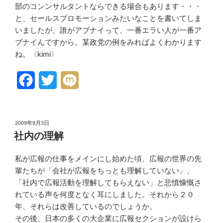
部のコンンサルタントならできる場合もあります・・・
と、セールスプロモーションみたいなことを書いてしま
いましたが、誰がアブナイって、一番エラい人が一番ア
ブナイんですから。某政党の例をみればよくわかります
ね。〈kimi〉
F
T
M
a
w
i
c
i
x
投
2009年9月3日
稿
e
t
i
社内の理解
日:
b
t
私が広報の仕事をメインにし始めた頃、広報の世界の先
o
e
輩たちが「会社が広報をちっとも理解していない」、
「社内で広報活動を理解してもらえない」と悲憤慷慨さ
o
r
れている声を何度となく耳にしました。それから２０
k
年、それらは改善しているのでしょうか。
その後、日本の多くの大企業に広報セクションが設けら