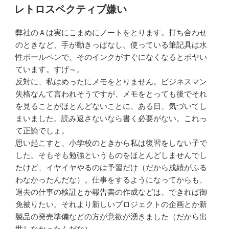
稿
e
t
i
レトロスペクティブ嫌い
日:
b
t
弊社のＡは実にこまめにノートを
とります。打ち合わせ
o
e
のときなど
、手が動きっぱなし。使っている
筆記具は水
性ボールペンで、その
インクがすぐになくなるとボヤい
o
r
ています。すげ～。
k
反対に、私はめったにメモをとり
ません。ビジネスマン
失格なんて
言われそうですが、メモをとって
も後でそれ
を見ることがほとんど
ないことに、ある日、気づいてし
まいました。読み返さないなら書
く必
要がない。これっ
て正論でしょ。
思い起こすと、小学校のときから
私は復習をしない子で
した。そも
そも勉強というものをほとんどし
ませんでし
たけど、イヤイヤやる
のは予習だけ（だから成績がふる
わなかったんだな）。仕事をする
ように
なってからも、
過去の仕事の検証
とか報告書の作成などは、できれ
ば御
免被りたい。それより新しい
プロジェクトの企画とか新
製品の
発売準備などの方が意欲が湧きま
した（だから出
世しなかったんだ
な）。