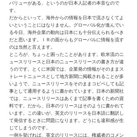
バリューがある、という
のが日本人記者の本音なので
す。
だからといって、海外からの情報
を日本で流さなくてよ
いというこ
とにはなりません。グローバル化
が進んでい
る今日、海外企業の動
向は日本にも十分伝えられるべき
だと思います。ＩＲの面からもグ
ローバルに情報を流す
のは当然と
言えます。
ところが、ちょっと困ったことが
あります。欧米流のニ
ュースリリ
ースと日本のニュースリリースの
書き方が違
うのです。とくに米国
で
は、企業発の情報がそのままス
トレートニュースとして地方新聞
に掲載されることが多
いようで、
ニュースリリースをそのままコピ
ペしても記
事として通用するよう
に
書かれています。日本の新聞社
で
は、ニュースリリースはあくまで
記事を書くための資
料です。
だから、日本のリリースはそのよ
うに書かれて
い
ます。この違いが、英文のリリー
スを日本語に翻訳し
て発信すると
きに問題になります。どうにも違
和感が生
じてしまうのです。
一例を挙げれば、英文のリリース
には、権威者のコメン