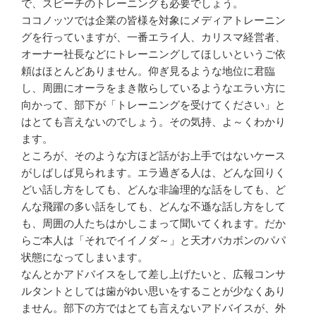
k
で、スピーチのトレーニングも必要でしょう。
ココノッツでは企業の皆様を対象にメディアトレーニン
グを行っていますが、一番エライ人、カリスマ経営者、
オーナー社長などにトレーニングしてほしいというご依
頼はほとんどありません。仰ぎ見るような地位に君臨
し、周囲にオーラをまき散らしているようなエラい方に
向かって、部下が「トレーニングを受けてください」と
はとても言えないのでしょう。その気持、よ～くわかり
ます。
ところが、そのような方ほど話がお上手ではないケース
がしばしば見られます。エラ過ぎる人は、どんな回りく
どい話し方をしても、どんな非論理的な話をしても、ど
んな飛躍の多い話をしても、どんな不遜な話し方をして
も、周囲の人たちはかしこまって聞いてくれます。だか
らご本人は「それでイイノダ～」と天才バカボンのパパ
状態になってしまいます。
なんとかアドバイスをして差し上げたいと、広報コンサ
ルタントとしては歯がゆい思いをすることが少なくあり
ません。部下の方ではとても言えないアドバイスが、外