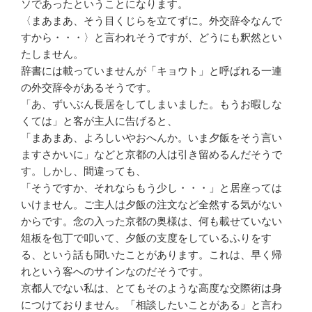
ソであった
ということになります。
〈まあまあ、そう目くじらを立て
ずに。外交辞令なんで
すから・・
・〉と言われそうですが、どうに
も釈然とい
たしません。
辞書には載っていませんが「キョ
ウト」と呼ばれる一連
の外交辞令
があるそうです。
「あ、ずいぶん長居をしてしまい
ました。もうお暇しな
くては」と
客が主人に告げると、
「まあまあ、よろしいやおへんか
。いま夕飯をそう言い
ますさかい
に」などと京都の人は引き留める
んだそうで
す。しかし、間違って
も、
「そうですか、それならもう少し
・・・」と居座っては
いけません
。ご主人は夕飯の注文など全然
する気がない
からです。念の入っ
た京都の奥様は、何も載せてい
な
い
俎板を包丁で叩いて、夕飯の支
度をしているふりをす
る、と
いう話も聞いたことがあります。
これは、早く帰
れという客へのサ
インなのだそうです。
京都人でない私は、とてもそのよ
うな高度な交際術は身
につけてお
りません。「相談したいことがあ
る」と言わ