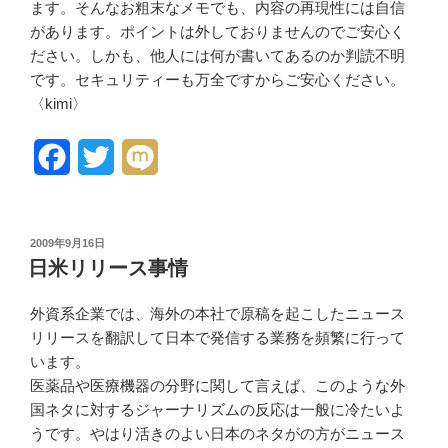
ます。そんなお粗
末なメモでも、内容の再現性には
自信
があります。ポイントは外し
ておりませんのでご安心く
ださい
。しかも、他人には何が書いてあ
るのか判読不明
です。セキュ
リティーも万全ですからご安心く
ださい。
〈kimi
〉
F
T
M
a
w
i
c
i
x
投
2009年9月16日
稿
e
t
i
日米リリース事情
日:
b
t
外資系企業では、海外の本社で原
稿を起こしたニュース
o
e
リリースを翻
訳して日本で発信する業務を頻繁
に行って
います。
o
r
医薬品や医療機器の分野に関して
言えば、このような外
k
国ネタに対
するジャーナリズムの反応は一般
に冷たいよ
うです。やはり活きの
よい日本のネタがの方がニュース