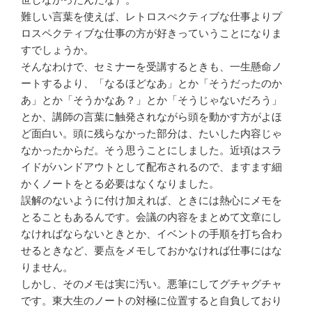
難しい言葉を使えば、レト
ロスぺクティブな仕事よりプ
ロス
ペクティブな仕事の方が好きって
いうことになりま
すでしょうか。
そんなわけで、セミナーを受講す
るときも、一生懸命ノ
ートするよ
り、「なるほどなあ」とか「そう
だったのか
あ」とか「そうかなあ
？」とか「そうじゃないだろう」
とか、講師の言葉に触発されなが
ら頭を動かす方がよほ
ど面白い。
頭に残らなかった部分は、たいし
た
内容じゃ
なかったからだ。そう思
うことにしました。近頃はスラ
イ
ドがハンドアウトとして配布され
るので、ますます細
かくノートを
とる必要はなくなりました。
誤解のないように付け加えれば、
ときには熱心にメモを
とることも
あるんです。会議の内容をまとめ
て文章にし
なければならないときとか、イベントの手順を打ち合わ
せる
ときなど、要点をメモしておかな
ければ仕事にはな
りません。
しかし、そのメモは実に汚い
。悪筆にしてグチャグチャ
です。
東大生のノートの対極に位置する
と自負しており