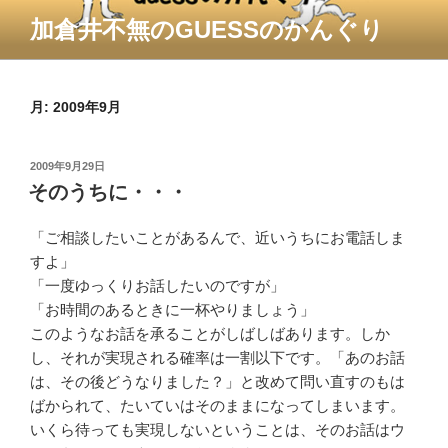
コ
加倉井不無のGUESSのかんぐり
ン
テ
ン
ツ
月:
2009年9月
へ
ス
投
2009年9月29日
キ
稿
そのうちに・・・
ッ
日:
プ
「ご相談したいことがあるんで、
近いうちにお電話しま
すよ」
「一度ゆっくりお話したいのです
が」
「お時間のあるときに一杯やりま
しょう」
このようなお話を承ることがしば
しばあります。しか
し、それが実
現される確率は一割以下です。「
あのお話
は、その後どうなりまし
た？」と改めて問い直すのもは
ば
かられて、たいていはそのままに
なってしまいます。
いくら待っても実現しないという
ことは、そのお話はウ