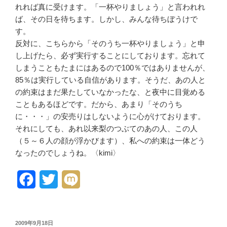
れれば真に受けます。
「一杯やりましょう」と言われれ
ば、その日を待ちます。しかし、
みんな待ちぼうけで
す。
反対に、こちらから「そのうち一
杯やりましょう」と申
し上げたら
、必ず実行することにしておりま
す。忘れて
しまうこともたまには
あるので100％ではありません
が、
85％は実行している自信が
あります。そうだ、あの人と
の約
束はまだ果たしていなかったな、
と夜中に目覚める
こともあるほど
です。だから、あまり「
そのうち
に・・・」の安売りはしないように心がけております。
それにしても、あれ以来梨のつぶてのあの人
、この人
（５～６人の顔が浮かび
ます）、私への約束は一体どう
な
ったのでしょうね。〈kimi〉
F
T
M
a
w
i
c
i
x
投
2009年9月18日