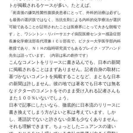
トが掲載さ
れるケースが多い。たとえば、
「術直後の嫌気性菌性腹膜炎患者
にとって、外科的治療は必ずし
も
最善の選択肢ではなく、当抗生剤
による内科的化学療法が選択
可能
であることが証明されたことは医
療界にとって大きな朗報で
す」と
、ワシントン・リバーサエナイ病
院医療センター感染症部
長兼化学
療法部長代理兼ＩＣＵ部長で、ビ
クター大学医学部内科
教授であり
、ＮＩＨの臨時研究員でもあるブ
レイク・プアハンド
先生は語って
います。（内容は私の創作です）
こんなコメントをリリースに書き
込んでも、日本の新聞
に掲載
されることはまずありま
せん。記者自身の取材に
基づかな
いコメ
ントを掲載することなど
、まともな日本
の新聞は許しませ
ん。彼の地では著名でも日本では
無名
なドクターのコメントをその
まま受け入れる記者さんも
また１
００％いないでしょう。
日本で記事にしたいなら、徹底的
に日本流のリリースに
書き
換えてしまう方がよいと私は考え
ています
。しか
し、逐語訳でないと許さな
い企業も少なくありません。
それ
も理解できます。ちょっとしたニ
ュアンスの違い