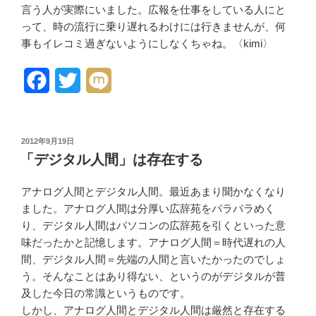
言う人が実際にいました。広報を仕事をしている人にと
って、時の流行に乗り遅れるわけには行きませんが、何
事もイレコミ過ぎないようにしなくちゃね。〈kimi〉
F
T
M
a
w
i
c
i
x
投
2012年9月19日
稿
e
t
i
「デジタル人間」は存在する
日:
b
t
アナログ人間とデジタル人間。最近あまり聞かなくなり
o
e
ました。アナログ人間は分厚い広辞苑をパラパラめく
り、デジタル人間はパソコンの広辞苑を引くといった意
o
r
味だったかと記憶します。アナログ人間＝時代遅れの人
k
間、デジタル人間＝先端の人間と言いたかったのでしょ
う。そんなことはあり得ない、というのがデジタルが普
及した今日の常識というものです。
しかし、アナログ人間とデジタル人間は厳然と存在する