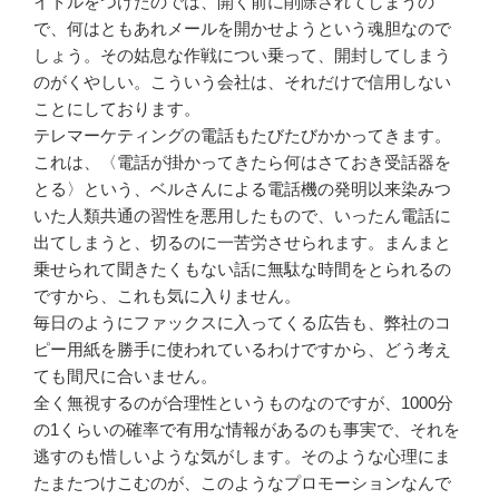
イトルをつけたのでは、開く前に削除されてしまうの
で、何はともあれメールを開かせようという魂胆なので
しょう。その姑息な作戦につい乗って、開封してしまう
のがくやしい。こういう会社は、それだけで信用しない
ことにしております。
テレマーケティングの電話もたびたびかかってきます。
これは、〈電話が掛かってきたら何はさておき受話器を
とる〉という、ベルさんによる電話機の発明以来染みつ
いた人類共通の習性を悪用したもので、いったん電話に
出てしまうと、切るのに一苦労させられます。まんまと
乗せられて聞きたくもない話に無駄な時間をとられるの
ですから、これも気に入りません。
毎日のようにファックスに入ってくる広告も、弊社のコ
ピー用紙を勝手に使われているわけですから、どう考え
ても間尺に合いません。
全く無視するのが合理性というものなのですが、1000分
の1くらいの確率で有用な情報があるのも事実で、それを
逃すのも惜しいような気がします。そのような心理にま
たまたつけこむのが、このようなプロモーションなんで