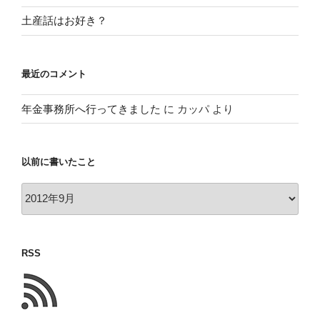
土産話はお好き？
最近のコメント
年金事務所へ行ってきました
に
カッパ
より
以前に書いたこと
以
前
に
書
RSS
い
た
こ
と