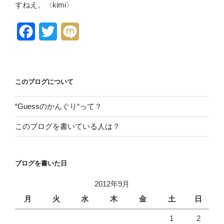
すねえ。〈kimi〉
F
T
M
a
w
i
c
i
x
このブログについて
e
t
i
b
t
“Guessのかんぐり“って？
o
e
このブログを書いている人は？
o
r
k
ブログを書いた日
2012年9月
月
火
水
木
金
土
日
1
2