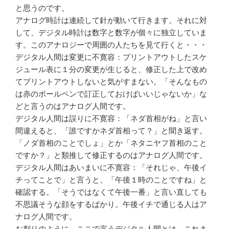
と思うのです。
アナログ時計は連続して針が動いて行きます。それに対
して、デジタル時計は数字と数字が個々に独立していま
す。このアナロジーで周囲の人たちを見て行くと・・・
デジタル人間は変更に不寛容：プリントアウトしたスケ
ジュール表に１分の変更が生じると、修正した上で改め
てプリントアウトしないと気がすまない。「そんなもの
は赤のボールペンで訂正しておけばいいじゃないか」な
どと言うのはアナログ人間です。
デジタル人間は誤りに不寛容：「ネダ首相がね」と言い
間違えると、「誰ですかネダ首相って？」と聞き返す。
「ノダ首相のことでしょ」とか「ネタニヤフ首相のこと
ですか？」と類推して修正するのはアナログ人間です。
デジタル人間はあいまいに不寛容：「それじゃ、午後イ
チってことで」と言うと、「午後１時のことですね」と
確認する。「そうではなくて午後一番」と言い直しても
不思議そうな顔をするばかり。午後イチで通じる人はア
ナログ人間です。
お判りのように、ここで言うデジタル人間とは、これま