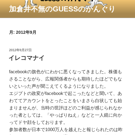
コ
加倉井不無のGUESSのかんぐり
ン
テ
ン
ツ
月:
2012年9月
へ
ス
投
2012年9月27日
キ
稿
イレコマナイ
ッ
日:
プ
facebookの旗色がにわかに悪くなってきました。株価も
さることながら、広報関係者からも期待したほどでもな
いといった声が聞こえてくるようになりました。
エジプトの政変がfacebookで起こったなどと聞いて、あ
わててアカウントをとったことをいまさら白状しても始
まりませんが、当時の世評ほどのご利益が感じられなか
った者としては、「やっぱりねえ」などと一人鏡に向か
ってドヤ顔をしております。
参加者数が日本で1000万人を越えたと報じられたのは昨