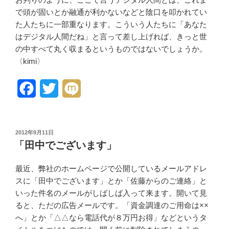
で頭が固いとか融通が利かないなどと陰口を叩かれてい
た人たちに一部重なります。こういう人たちに「あなた
はデジタル人間だね」と言って差し上げれば、きっと世
の中すべて丸く収まるというものではないでしょうか。
〈kimi〉
F
T
M
a
w
i
c
i
x
投
2012年9月11日
稿
e
t
i
「田中でございます」
日:
b
t
最近、弊社のホームページで公開しているメールアドレ
o
e
スに「田中でございます」とか「佐藤からのご連絡」と
いった件名のメールがしばしば入って来ます。開いて見
o
r
ると、ただの広告メールです。「資金調達のご用命は××
k
へ」とか「△△なら電話代が８万円お得」などというタ