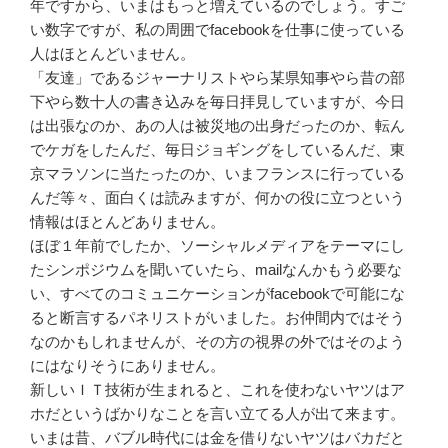
年ですから、いまはもっと増えているのでしょう。すご
い数字ですが、私の周囲でfacebookを仕事に使っている
人はほとんどいません。
「友達」であるジャーナリストやら某県知事やら昔の部
下やら数十人の書き込みを毎日拝見していますが、今日
は出張なのか、あの人は被災地の出身だったのか、転ん
でケガをしたんだ、毎日ジョギングをしているんだ、東
京マラソンに当たったのか、いまフランスに行っている
んだ等々、面白くは読みますが、何かの役に立つという
情報はほとんどありません。
ほぼ１年前でしたか、ソーシャルメディアをテーマにし
たシンポジウムを聞いていたら、mailなんかもう必要な
い、すべてのコミュニケーションがfacebookで可能にな
ると断言するパネリストがいました。お仲間内ではそう
なのかもしれませんが、その方の視界の外ではそのよう
にはなりそうにありません。
新しいＩＴ技術が生まれると、これを使わないヤツはア
ホだというばかりなことを言い立てる人が出て来ます。
いまは昔、バブル時代には金を借りないヤツはバカだと