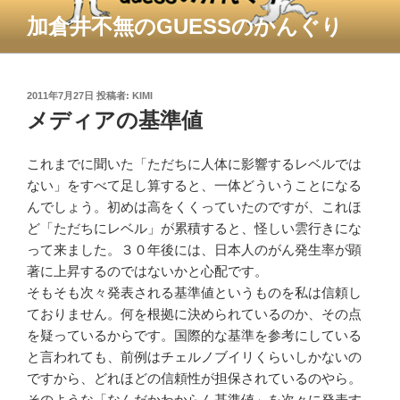
コ
加倉井不無のGUESSのかんぐり
ン
テ
ン
ツ
投
2011年7月27日
投稿者:
KIMI
稿
メディアの基準値
へ
日:
ス
キ
これまでに聞いた「ただちに人体に影響するレベルでは
ッ
ない」をすべて足し算すると、一体どういうことになる
プ
んでしょう。初めは高をくくっていたのですが、これほ
ど「ただちにレベル」が累積すると、怪しい雲行きにな
って来ました。３０年後には、日本人のがん発生率が顕
著に上昇するのではないかと心配です。
そもそも次々発表される基準値というものを私は信頼し
ておりません。何を根拠に決められているのか、その点
を疑っているからです。国際的な基準を参考にしている
と言われても、前例はチェルノブイリくらいしかないの
ですから、どれほどの信頼性が担保されているのやら。
そのような「なんだかわからん基準値」を次々に発表す