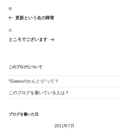
投
前
前
稿
の
更新という名の障害
ナ
投
ビ
稿
次
次
ゲ
の
ところでございます
投
ー
稿
シ
ョ
このブログについて
ン
“Guessのかんぐり“って？
このブログを書いている人は？
ブログを書いた日
2011年7月