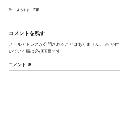
e
t
i
カ
よもやま
、
広報
テ
b
t
ゴ
リ
o
e
ー
コメントを残す
o
r
メールアドレスが公開されることはありません。
※
が付
k
いている欄は必須項目です
コメント
※