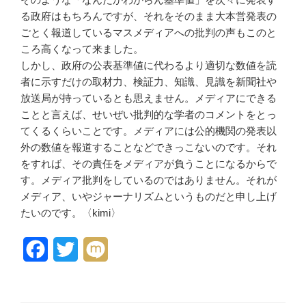
る政府はもちろんですが、それをそのまま大本営発表の
ごとく報道しているマスメディアへの批判の声もこのと
ころ高くなって来ました。
しかし、政府の公表基準値に代わるより適切な数値を読
者に示すだけの取材力、検証力、知識、見識を新聞社や
放送局が持っているとも思えません。メディアにできる
ことと言えば、せいぜい批判的な学者のコメントをとっ
てくるくらいことです。メディアには公的機関の発表以
外の数値を報道することなどできっこないのです。それ
をすれば、その責任をメディアが負うことになるからで
す。メディア批判をしているのではありません。それが
メディア、いやジャーナリズムというものだと申し上げ
たいのです。〈kimi〉
F
T
M
a
w
i
c
i
x