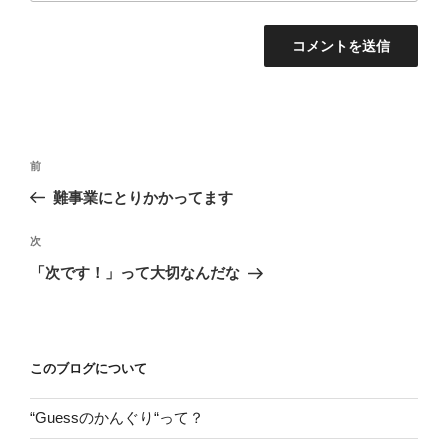
投
前
前
稿
の
難事業にとりかかってます
ナ
投
ビ
稿
次
次
ゲ
の
「次です！」って大切なんだな
投
ー
稿
シ
ョ
このブログについて
ン
“Guessのかんぐり“って？