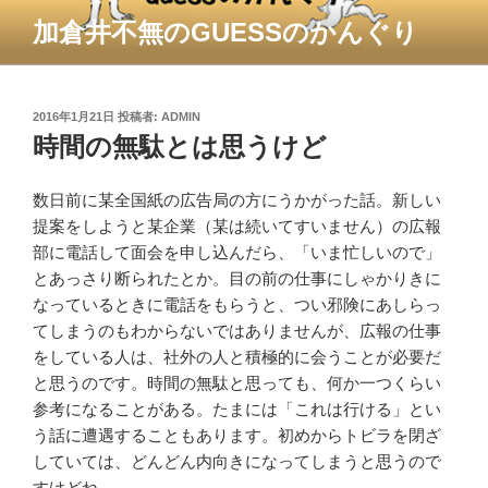
コ
加倉井不無のGUESSのかんぐり
ン
テ
ン
ツ
投
2016年1月21日
投稿者:
ADMIN
稿
時間の無駄とは思うけど
へ
日:
ス
キ
数日前に某全国紙の広告局の方にうかがった話。新しい
ッ
提案をしようと某企業（某は続いてすいません）の広報
プ
部に電話して面会を申し込んだら、「いま忙しいので」
とあっさり断られたとか。目の前の仕事にしゃかりきに
なっているときに電話をもらうと、つい邪険にあしらっ
てしまうのもわからないではありませんが、広報の仕事
をしている人は、社外の人と積極的に会うことが必要だ
と思うのです。時間の無駄と思っても、何か一つくらい
参考になることがある。たまには「これは行ける」とい
う話に遭遇することもあります。初めからトビラを閉ざ
していては、どんどん内向きになってしまうと思うので
すけどね。