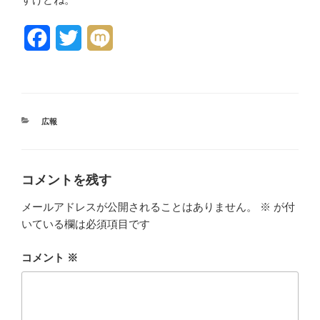
F
T
M
a
w
i
c
i
x
e
t
i
カ
広報
テ
b
t
ゴ
リ
o
e
ー
コメントを残す
o
r
メールアドレスが公開されることはありません。
※
が付
k
いている欄は必須項目です
コメント
※