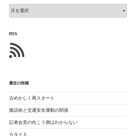
以
前
に
書
RSS
い
た
こ
と
最近の投稿
古めかしく再スタート
腹話術と交通安全運動の関係
記者会見の向こう側はわからない
カタイ人