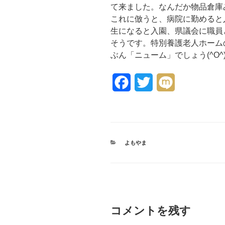
て来ました。なんだか物品倉庫
これに倣うと、病院に勤めると
生になると入園、県議会に職員
そうです。特別養護老人ホーム
ぶん「ニューム」でしょう(^O^
F
T
M
a
w
i
c
i
x
e
t
i
カ
よもやま
テ
b
t
ゴ
リ
o
e
ー
o
r
コメントを残す
k