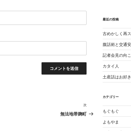
最近の投稿
古めかしく再
腹話術と交通
記者会見の向
カタイ人
土産話はお好
カテゴリー
次
次
もぐもぐ
の
無法地帯麹町
投
よもやま
稿