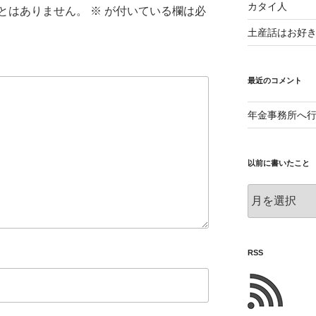
カタイ人
とはありません。
※
が付いている欄は必
土産話はお好
最近のコメント
年金事務所へ
以前に書いたこと
以
前
に
書
い
RSS
た
こ
と