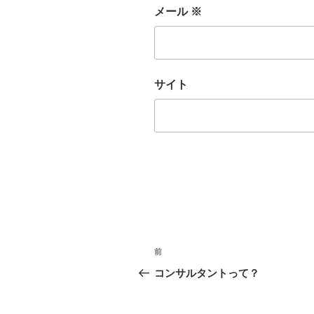
メール
※
サイト
投
前
前
稿
の
コンサルタントって？
投
ナ
稿