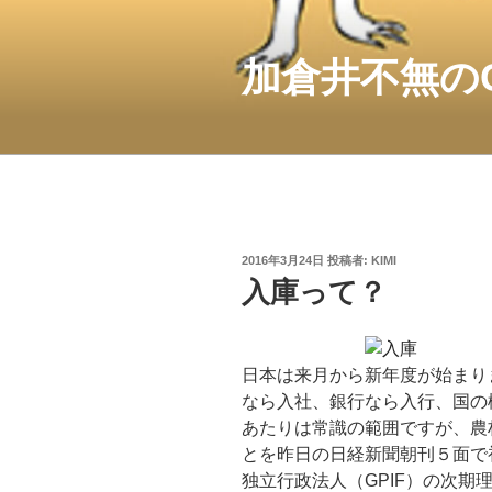
コ
ン
テ
加倉井不無の
ン
ツ
へ
ス
キ
ッ
プ
投
2016年3月24日
投稿者:
KIMI
稿
入庫って？
日:
日本は来月から新年度が始まり
なら入社、銀行なら入行、国の
あたりは常識の範囲ですが、農
とを昨日の日経新聞朝刊５面で
独立行政法人（GPIF）の次