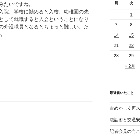
月
火
みたいですね。
入院、学校に勤めると入校、幼稚園の先
1
として就職すると入会ということになり
7
8
の介護職員となるとちょっと難しい。た
)。
14
15
21
22
28
29
« 2月
最近書いたこと
古めかしく再
腹話術と交通
記者会見の向