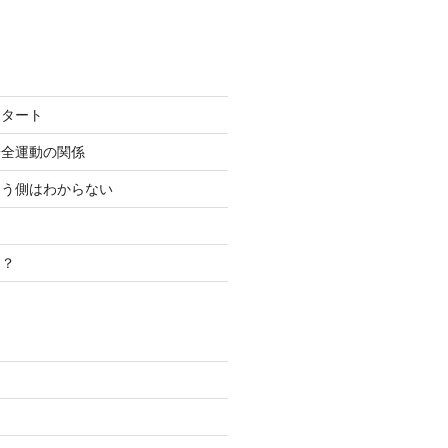
スタート
安全運動の関係
こう側はわからない
き？