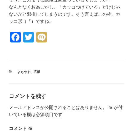
なんとなくお為ごかし、「カッコつけている」だけじゃ
ないかと邪推してしまうのです。そう言えばこの枠、カ
ッコ形（「）ですね。
F
T
M
a
w
i
c
i
x
e
t
i
カ
よもやま
、
広報
テ
b
t
ゴ
リ
o
e
ー
コメントを残す
o
r
メールアドレスが公開されることはありません。
※
が付
k
いている欄は必須項目です
コメント
※