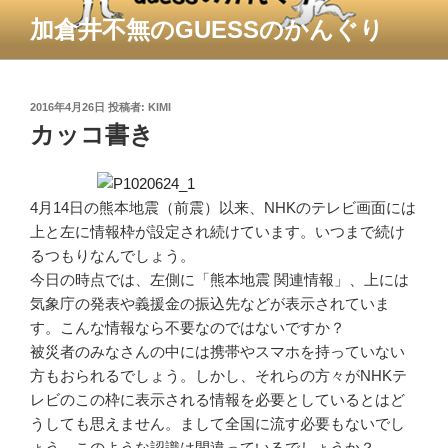
コ
加倉井不無のGUESSのかんぐり
ン
テ
ン
ツ
投
2016年4月26日
投稿者:
KIMI
稿
カッコ書き
へ
日:
ス
キ
ッ
4月14日の熊本地震（前震）以来、NHKのテレビ画面には
プ
上と左に情報枠が設定され続けています。いつまで続け
るつもりなんでしょう。
今日の時点では、左側に「熊本地震 関連情報」、上には
気象庁の発表や義援金の振込先などが表示されていま
す。こんな情報なら不要なのではないですか？
被災者のみなさんの中には携帯やスマホを持っていない
方もおられるでしょう。しかし、それらの方々がNHKテ
レビのこの枠に表示される情報を必要としているとはど
うしても思えません。まして全国に流す必要もないでし
ょう。このような認識は間違っているでしょうか？