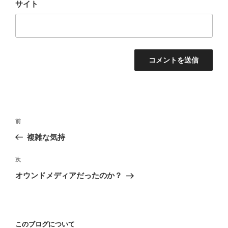
サイト
投
前
前
稿
の
複雑な気持
ナ
投
ビ
稿
次
次
ゲ
の
オウンドメディアだったのか？
投
ー
稿
シ
ョ
このブログについて