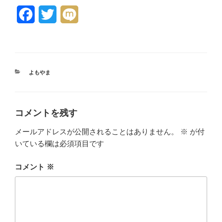
F
T
M
a
w
i
c
i
x
e
t
i
カ
よもやま
テ
b
t
ゴ
リ
o
e
ー
コメントを残す
o
r
メールアドレスが公開されることはありません。
※
が付
k
いている欄は必須項目です
コメント
※