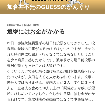
コ
加倉井不無のGUESSのかんぐり
ン
テ
ン
ツ
投
2016年7月4日
投稿者:
KIMI
稿
選挙にはお金がかかる
へ
日:
ス
キ
昨日、参議院議員選挙の期日前投票をしてきました。投
ッ
票日に特段の用事があるわけではないのですが、決めら
プ
れた時間内に投票所へ行かなくてはならないということ
を少々窮屈に感じたからです。数年前から期日前投票の
敷居が低くなったことは大歓迎です。
そういうわけで市役所に設けられた期日前投票所へ行っ
たのですが、入口を入ると人があふれています。投票に
来た人ではありません。案内の人が２人、受付に３～４
人と、立会人を含めて10人以上の「関係者」が狭い投票
所にひしめいていました。たしかに選挙にはお金がかか
るわけです。立候補者の運動費ではなくて事務費がね。