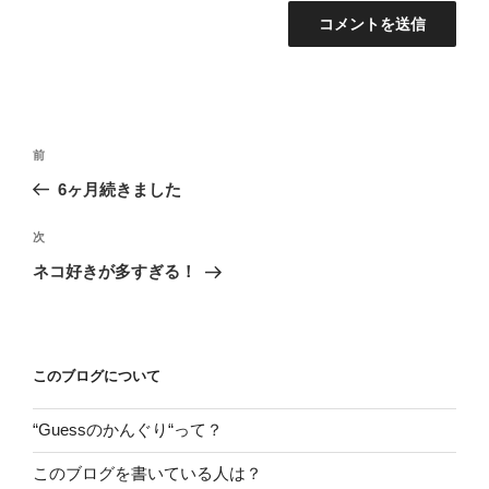
投
前
前
稿
の
6ヶ月続きました
ナ
投
ビ
稿
次
次
ゲ
の
ネコ好きが多すぎる！
投
ー
稿
シ
ョ
このブログについて
ン
“Guessのかんぐり“って？
このブログを書いている人は？