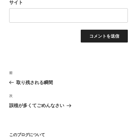
サイト
投
前
前
稿
の
取り残される瞬間
ナ
投
ビ
稿
次
次
ゲ
の
誤植が多くてごめんなさい
投
ー
稿
シ
ョ
このブログについて