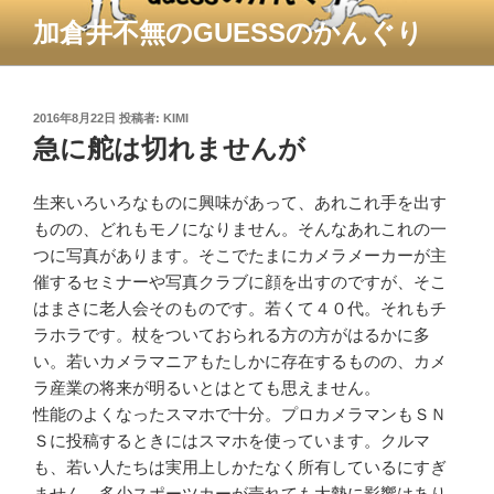
コ
加倉井不無のGUESSのかんぐり
ン
テ
ン
ツ
投
2016年8月22日
投稿者:
KIMI
稿
急に舵は切れませんが
へ
日:
ス
キ
生来いろいろなものに興味があって、あれこれ手を出す
ッ
ものの、どれもモノになりません。そんなあれこれの一
プ
つに写真があります。そこでたまにカメラメーカーが主
催するセミナーや写真クラブに顔を出すのですが、そこ
はまさに老人会そのものです。若くて４０代。それもチ
ラホラです。杖をついておられる方の方がはるかに多
い。若いカメラマニアもたしかに存在するものの、カメ
ラ産業の将来が明るいとはとても思えません。
性能のよくなったスマホで十分。プロカメラマンもＳＮ
Ｓに投稿するときにはスマホを使っています。クルマ
も、若い人たちは実用上しかたなく所有しているにすぎ
ません。多少スポーツカーが売れても大勢に影響はあり