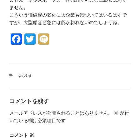
ません。
こういう価値観の変化に大企業も気づいてはいるはずで
すが、大型船ほど急には舵が切れないのでしょうね。
F
T
M
a
w
i
c
i
x
e
t
i
カ
よもやま
テ
b
t
ゴ
リ
o
e
ー
コメントを残す
o
r
メールアドレスが公開されることはありません。
※
が付
k
いている欄は必須項目です
コメント
※