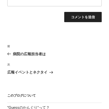
投
前
前
稿
の
病院の広報担当者は
ナ
投
ビ
稿
次
次
ゲ
の
広報イベントとネクタイ
投
ー
稿
シ
ョ
このブログについて
ン
“Guessのかんぐり“って？