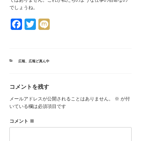
でしょうね。
F
T
M
a
w
i
c
i
x
e
t
i
カ
広報
、
広報ど真ん中
テ
b
t
ゴ
リ
o
e
ー
コメントを残す
o
r
メールアドレスが公開されることはありません。
※
が付
k
いている欄は必須項目です
コメント
※