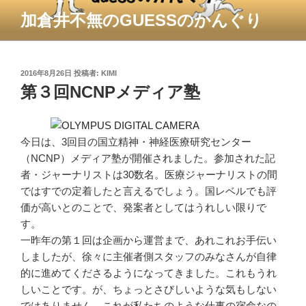
コ
加倉井不無のGUESSのかんぐり
ン
テ
ン
ツ
投
2016年8月26日
投稿者:
KIMI
稿
第３回NCNPメディア塾
へ
日:
ス
キ
ッ
今日は、3回目の国立精神・神経医療研究センター
プ
（NCNP）メディア塾が開催されました。参加された記
者・ジャーナリストは30数名。医療ジャーナリストの間
ではすでの定着したと言えるでしょう。国レベルでも評
価が高いとのことで、発案者としてはうれしい限りで
す。
一昨年の第１回は企画から運営まで、あれこれお手伝い
しましたが、徐々に主催者側スタッフのみなさんが自律
的に進めてくださるようになってきました。これもうれ
しいことです。が、ちょっとさびしいような気もしない
ではありません。これが私たちのような仕事の宿命なの