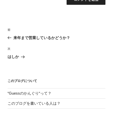
投
前
前
稿
の
来年まで営業しているかどうか？
ナ
投
ビ
稿
次
次
ゲ
の
はしか
投
ー
稿
シ
ョ
このブログについて
ン
“Guessのかんぐり“って？
このブログを書いている人は？