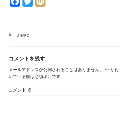
F
T
M
a
w
i
c
i
x
e
t
i
カ
よもやま
テ
b
t
ゴ
リ
o
e
ー
コメントを残す
o
r
メールアドレスが公開されることはありません。
※
が付
k
いている欄は必須項目です
コメント
※