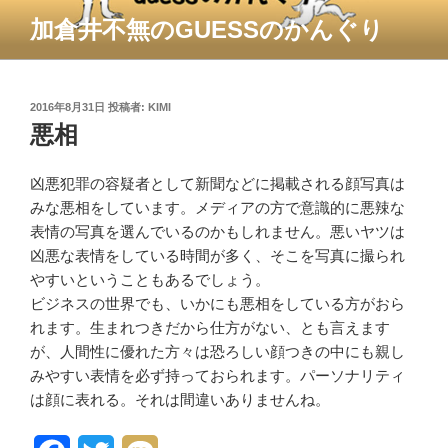
コ
加倉井不無のGUESSのかんぐり
ン
テ
ン
ツ
投
2016年8月31日
投稿者:
KIMI
稿
悪相
へ
日:
ス
キ
凶悪犯罪の容疑者として新聞などに掲載される顔写真は
ッ
みな悪相をしています。メディアの方で意識的に悪辣な
プ
表情の写真を選んでいるのかもしれません。悪いヤツは
凶悪な表情をしている時間が多く、そこを写真に撮られ
やすいということもあるでしょう。
ビジネスの世界でも、いかにも悪相をしている方がおら
れます。生まれつきだから仕方がない、とも言えます
が、人間性に優れた方々は恐ろしい顔つきの中にも親し
みやすい表情を必ず持っておられます。パーソナリティ
は顔に表れる。それは間違いありませんね。