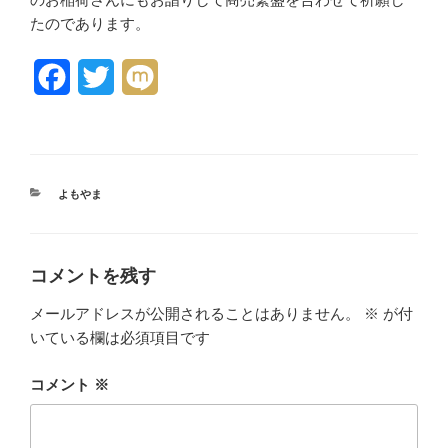
たのであります。
F
T
M
a
w
i
c
i
x
e
t
i
カ
よもやま
テ
b
t
ゴ
リ
o
e
ー
コメントを残す
o
r
メールアドレスが公開されることはありません。
※
が付
k
いている欄は必須項目です
コメント
※