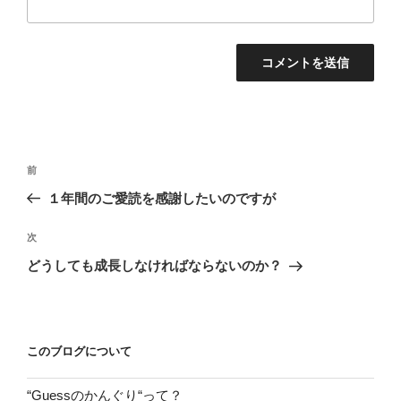
投
前
前
稿
の
１年間のご愛読を感謝したいのですが
ナ
投
ビ
稿
次
次
ゲ
の
どうしても成長しなければならないのか？
投
ー
稿
シ
ョ
このブログについて
ン
“Guessのかんぐり“って？