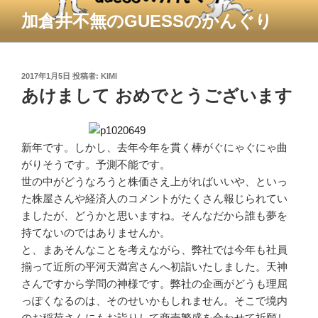
コ
加倉井不無のGUESSのかんぐり
ン
テ
ン
ツ
投
2017年1月5日
投稿者:
KIMI
稿
あけまして おめでとうございます
へ
日:
ス
キ
ッ
新年です。しかし、去年今年を貫く棒がぐにゃぐにゃ曲
プ
がりそうです。予測不能です。
世の中がどうなろうと株価さえ上がればいいや、といっ
た株屋さんや経済人のコメントがたくさん報じられてい
ましたが、どうかと思いますね。そんなだから誰も夢を
持てないのではありませんか。
と、まあそんなことを考えながら、弊社では今年も社員
揃って近所の平河天満宮さんへ初詣いたしました。天神
さんですから学問の神様です。弊社の企画がどうも理屈
っぽくなるのは、そのせいかもしれません。そこで境内
のお稲荷さんにもお詣りして商売繁盛を合わせて祈願し