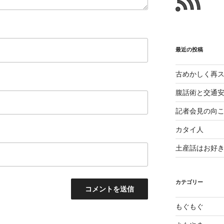
と
最近の投稿
古めかしく再
腹話術と交通
記者会見の向
カタイ人
土産話はお好
カテゴリー
もぐもぐ