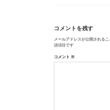
b
t
ゴ
リ
o
e
ー
o
r
コメントを残す
k
メールアドレスが公開されるこ
須項目です
コメント
※