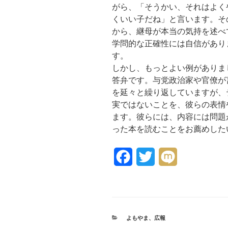
がら、「そうかい、それはよく
くいい子だね」と言います。そ
から、継母が本当の気持を述べ
学問的な正確性には自信があり
す。
しかし、もっとよい例がありま
答弁です。与党政治家や官僚が
を延々と繰り返していますが、
実ではないことを、彼らの表情
ます。彼らには、内容には問題
った本を読むことをお薦めした
F
T
M
a
w
i
c
i
x
e
t
i
カ
よもやま
、
広報
テ