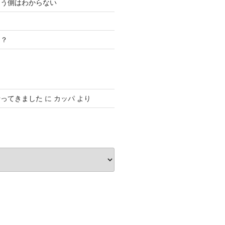
こう側はわからない
き？
行ってきました
に
カッパ
より