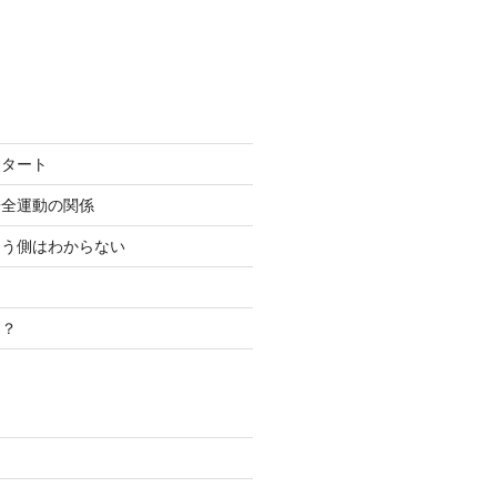
スタート
安全運動の関係
こう側はわからない
き？