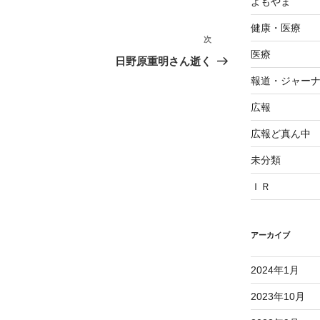
よもやま
健康・医療
次
次
医療
の
日野原重明さん逝く
投
報道・ジャー
稿
広報
広報ど真ん中
未分類
ＩＲ
アーカイブ
2024年1月
2023年10月