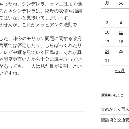
月
火
やったね、シンデレラ。オマエはよく働
のときシンデレラは、継母の表情や語調
てはいないと見抜いてしまいます。
3
4
ませんが、これがメラビアンの法則で
10
11
した。昨今のモリカケ問題に関する政府
17
18
言葉では否定したり、しらばっくれたり
24
25
テレビ中継を見ている国民は、それが真
や態度や言い方から十分に読み取ってい
31
があっても、
「人は見た目が９割」とい
« 6月
いですね。
最近書いたこと
古めかしく再
腹話術と交通