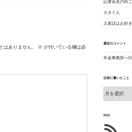
記者会見の向
カタイ人
土産話はお好
最近のコメント
とはありません。
※
が付いている欄は必
年金事務所へ
以前に書いたこと
以
前
に
書
い
RSS
た
こ