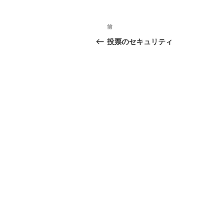
投
前
前
稿
の
投票のセキュリティ
投
ナ
稿
ビ
ゲ
ー
シ
ョ
ン