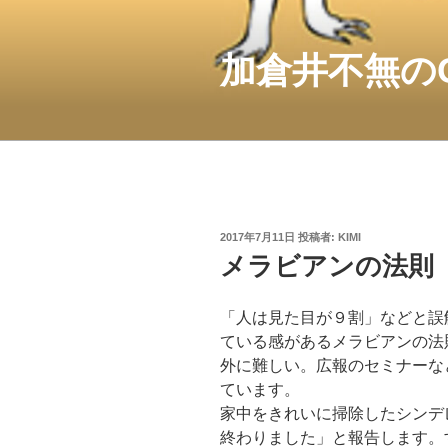
コ
ン
テ
加倉井不無の
ン
ツ
へ
ス
キ
ッ
プ
投
2017年7月11日
投稿者:
KIMI
稿
メラビアンの法則
日:
「人は見た目が９割」などと誤
ている感があるメラビアンの法
外に難しい。広報のセミナーな
ています。
家中をきれいに掃除したシンデ
終わりました」と報告します。