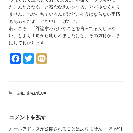
た』んだよなあ」と残念な思いをすることが少なくあり
ません。わかっちゃいるんだけど、そうはならない事情
もあるんだよ、とも申し上げたい。
若いころ、「評論家みたいなことを言ってるんじゃな
い」とよく上司から叱られましたけど、その気持がいま
にしてわかります。
F
T
M
a
w
i
c
i
x
e
t
i
カ
広報
、
広報ど真ん中
テ
b
t
ゴ
リ
o
e
ー
コメントを残す
o
r
メールアドレスが公開されることはありません。
※
が付