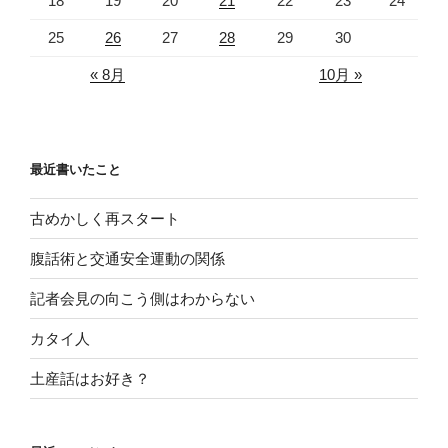
18
19
20
21
22
23
24
25
26
27
28
29
30
« 8月
10月 »
最近書いたこと
古めかしく再スタート
腹話術と交通安全運動の関係
記者会見の向こう側はわからない
カタイ人
土産話はお好き？