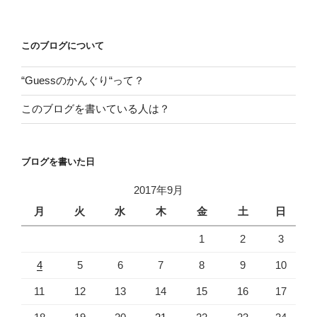
稿
シ
ョ
このブログについて
ン
“Guessのかんぐり“って？
このブログを書いている人は？
ブログを書いた日
2017年9月
月
火
水
木
金
土
日
1
2
3
4
5
6
7
8
9
10
11
12
13
14
15
16
17