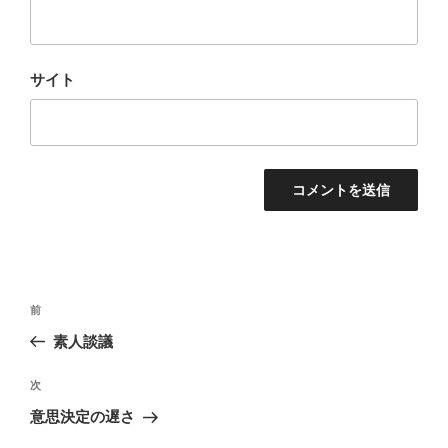
サイト
投
前
前
稿
の
素人談議
ナ
投
ビ
稿
次
次
ゲ
の
意思決定の遅さ
投
ー