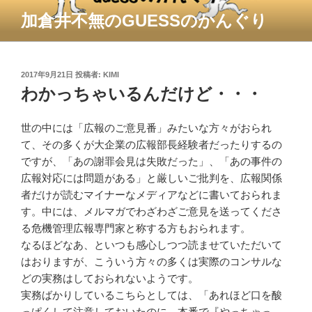
コ
加倉井不無のGUESSのかんぐり
ン
テ
ン
ツ
投
2017年9月21日
投稿者:
KIMI
稿
わかっちゃいるんだけど・・・
へ
日:
ス
キ
世の中には「広報のご意見番」みたいな方々がおられ
ッ
て、その多くが大企業の広報部長経験者だったりするの
プ
ですが、「あの謝罪会見は失敗だった」、「あの事件の
広報対応には問題がある」と厳しいご批判を、広報関係
者だけが読むマイナーなメディアなどに書いておられま
す。中には、メルマガでわざわざご意見を送ってくださ
る危機管理広報専門家と称する方もおられます。
なるほどなあ、といつも感心しつつ読ませていただいて
はおりますが、こういう方々の多くは実際のコンサルな
どの実務はしておられないようです。
実務ばかりしているこちらとしては、「あれほど口を酸
っぱくして注意しておいたのに、本番で『やっちゃっ