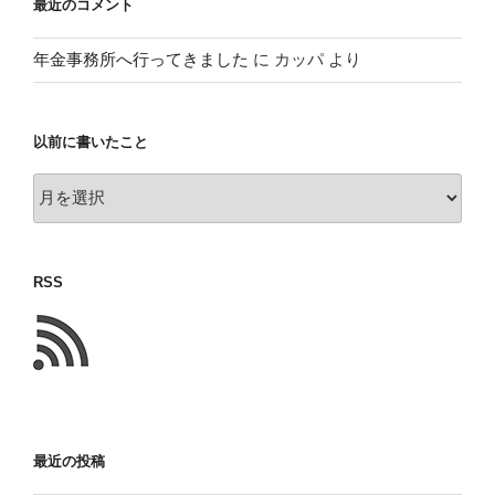
最近のコメント
年金事務所へ行ってきました
に
カッパ
より
以前に書いたこと
以
前
に
書
RSS
い
た
こ
と
最近の投稿