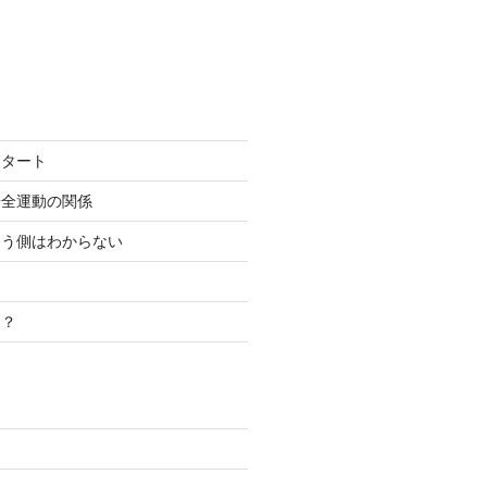
スタート
安全運動の関係
こう側はわからない
き？