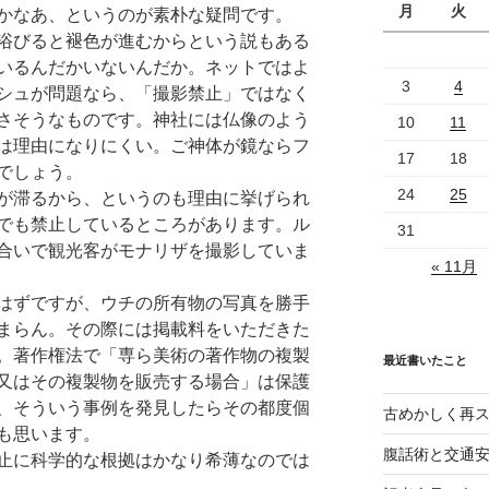
月
火
かなあ、というのが素朴な疑問です。
浴びると褪色が進むからという説もある
いるんだかいないんだか。ネットではよ
3
4
シュが問題なら、「撮影禁止」ではなく
さそうなものです。神社には仏像のよう
10
11
は理由になりにくい。ご神体が鏡ならフ
17
18
でしょう。
24
25
が滞るから、というのも理由に挙げられ
でも禁止しているところがあります。ル
31
合いで観光客がモナリザを撮影していま
« 11月
はずですが、ウチの所有物の写真を勝手
まらん。その際には掲載料をいただきた
。著作権法で「専ら美術の著作物の複製
最近書いたこと
又はその複製物を販売する場合」は保護
、そういう事例を発見したらその都度個
古めかしく再
も思います。
腹話術と交通
止に科学的な根拠はかなり希薄なのでは
。