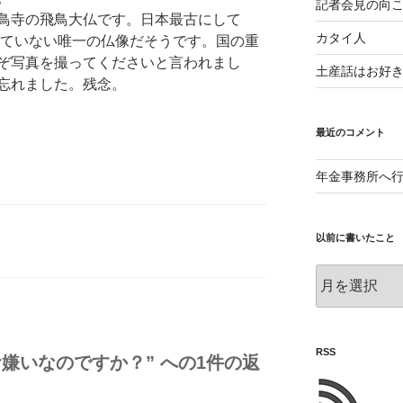
記者会見の向
鳥寺の飛鳥大仏です。日本最古にして
カタイ人
いていない唯一の仏像だそうです。国の重
ぞ写真を撮ってくださいと言われまし
土産話はお好
忘れました。残念。
最近のコメント
年金事務所へ
以前に書いたこと
以
前
に
書
い
RSS
嫌いなのですか？” への1件の返
た
こ