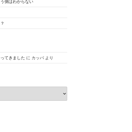
こう側はわからない
き？
行ってきました
に
カッパ
より