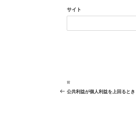
サイト
投
前
前
稿
の
公共利益が個人利益を上回るとき
投
ナ
稿
ビ
ゲ
ー