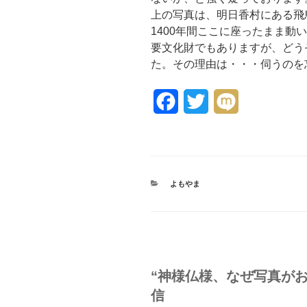
上の写真は、明日香村にある飛
1400年間ここに座ったまま動
要文化財でもありますが、どう
た。その理由は・・・伺うのを
F
T
M
a
w
i
c
i
x
e
t
i
カ
よもやま
テ
b
t
ゴ
リ
o
e
ー
o
r
k
“神様仏様、なぜ写真がお
信