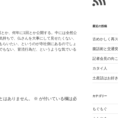
と
最近の投稿
回とか、何年に1回とか公開する。中には全然公
気持ちで、仏さんを大事にして見せたくない、
古めかしく再
もらいたい、というのが寺社側にあるのでしょ
腹話術と交通
でもない、冒涜行為だ、というような気でいる
記者会見の向
カタイ人
土産話はお好
カテゴリー
とはありません。
※
が付いている欄は必
もぐもぐ