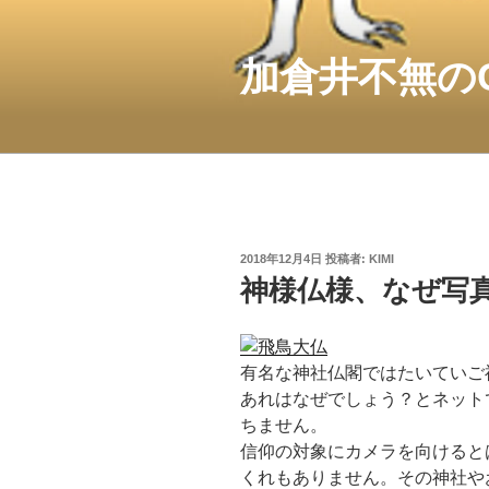
コ
ン
テ
加倉井不無の
ン
ツ
へ
ス
キ
ッ
プ
投
2018年12月4日
投稿者:
KIMI
稿
神様仏様、なぜ写
日:
有名な神社仏閣ではたいていご
あれはなぜでしょう？とネット
ちません。
信仰の対象にカメラを向けると
くれもありません。その神社や