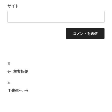
サイト
投
前
前
稿
の
主客転倒
ナ
投
ビ
稿
次
次
ゲ
の
Ｔ先生へ
投
ー
稿
シ
ョ