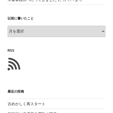
以前に書いたこと
以
前
に
書
RSS
い
た
こ
と
最近の投稿
古めかしく再スタート