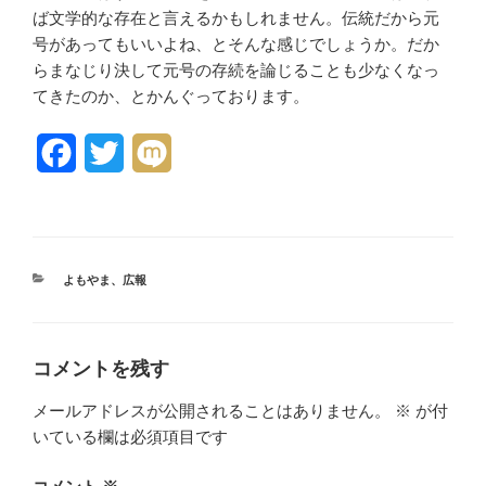
ば文学的な存在と言えるかもしれません。伝統だから元
号があってもいいよね、とそんな感じでしょうか。だか
らまなじり決して元号の存続を論じることも少なくなっ
てきたのか、とかんぐっております。
F
T
M
a
w
i
c
i
x
e
t
i
カ
よもやま
、
広報
テ
b
t
ゴ
リ
o
e
ー
コメントを残す
o
r
メールアドレスが公開されることはありません。
※
が付
k
いている欄は必須項目です