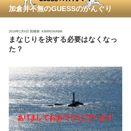
コ
加倉井不無のGUESSのかんぐり
ン
テ
ン
ツ
投
2019年1月6日
投稿者:
KIMINONAWA
稿
まなじりを決する必要はなくなっ
へ
日:
ス
た？
キ
ッ
プ