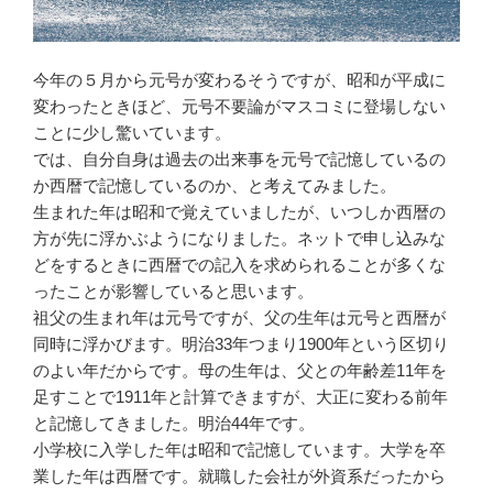
今年の５月から元号が変わるそうですが、昭和が平成に
変わったときほど、元号不要論がマスコミに登場しない
ことに少し驚いています。
では、自分自身は過去の出来事を元号で記憶しているの
か西暦で記憶しているのか、と考えてみました。
生まれた年は昭和で覚えていましたが、いつしか西暦の
方が先に浮かぶようになりました。ネットで申し込みな
どをするときに西暦での記入を求められることが多くな
ったことが影響していると思います。
祖父の生まれ年は元号ですが、父の生年は元号と西暦が
同時に浮かびます。明治33年つまり1900年という区切り
のよい年だからです。母の生年は、父との年齢差11年を
足すことで1911年と計算できますが、大正に変わる前年
と記憶してきました。明治44年です。
小学校に入学した年は昭和で記憶しています。大学を卒
業した年は西暦です。就職した会社が外資系だったから