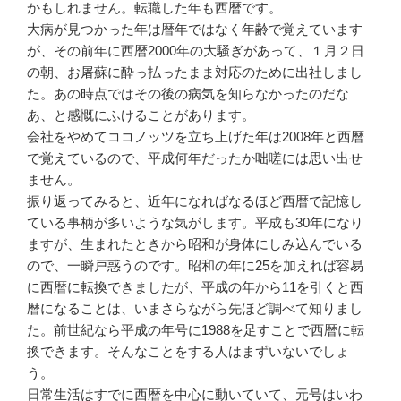
かもしれません。転職した年も西暦です。
大病が見つかった年は暦年ではなく年齢で覚えています
が、その前年に西暦2000年の大騒ぎがあって、１月２日
の朝、お屠蘇に酔っ払ったまま対応のために出社しまし
た。あの時点ではその後の病気を知らなかったのだな
あ、と感慨にふけることがあります。
会社をやめてココノッツを立ち上げた年は2008年と西暦
で覚えているので、平成何年だったか咄嗟には思い出せ
ません。
振り返ってみると、近年になればなるほど西暦で記憶し
ている事柄が多いような気がします。平成も30年になり
ますが、生まれたときから昭和が身体にしみ込んでいる
ので、一瞬戸惑うのです。昭和の年に25を加えれば容易
に西暦に転換できましたが、平成の年から11を引くと西
暦になることは、いまさらながら先ほど調べて知りまし
た。前世紀なら平成の年号に1988を足すことで西暦に転
換できます。そんなことをする人はまずいないでしょ
う。
日常生活はすでに西暦を中心に動いていて、元号はいわ