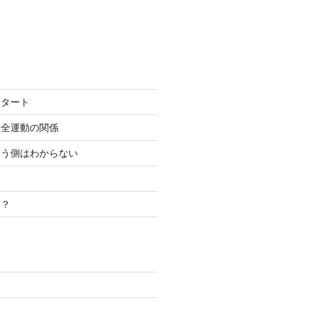
スタート
安全運動の関係
こう側はわからない
き？