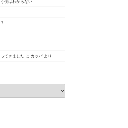
こう側はわからない
き？
行ってきました
に
カッパ
より