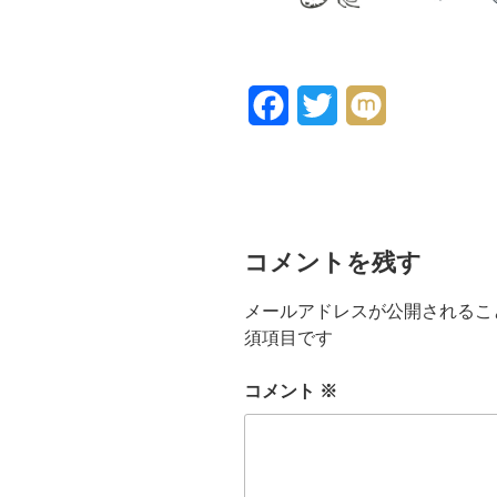
F
T
M
a
w
i
c
i
x
e
t
i
コメントを残す
b
t
o
e
メールアドレスが公開されるこ
須項目です
o
r
k
コメント
※