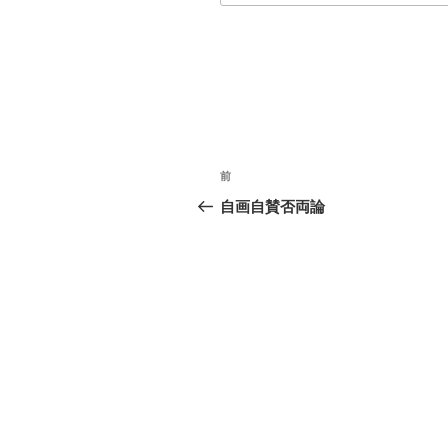
投
前
前
稿
の
自画自賛否両論
投
ナ
稿
ビ
ゲ
ー
シ
ョ