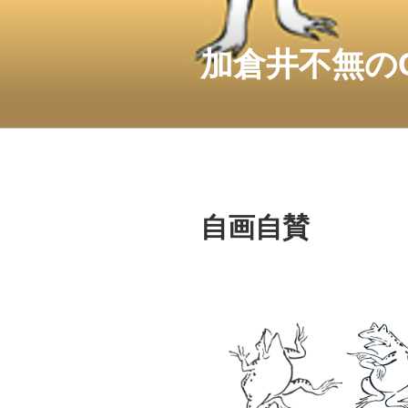
コ
ン
テ
加倉井不無の
ン
ツ
へ
ス
キ
ッ
プ
自画自賛