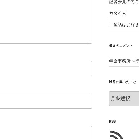
記者会見の向
カタイ人
土産話はお好
最近のコメント
年金事務所へ
以前に書いたこと
以
前
に
書
い
RSS
た
こ