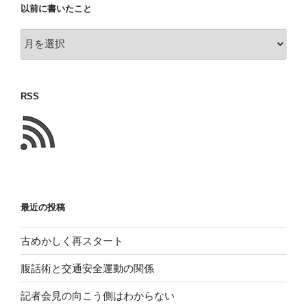
以前に書いたこと
以
前
に
書
RSS
い
た
こ
と
最近の投稿
古めかしく再スタート
腹話術と交通安全運動の関係
記者会見の向こう側はわからない