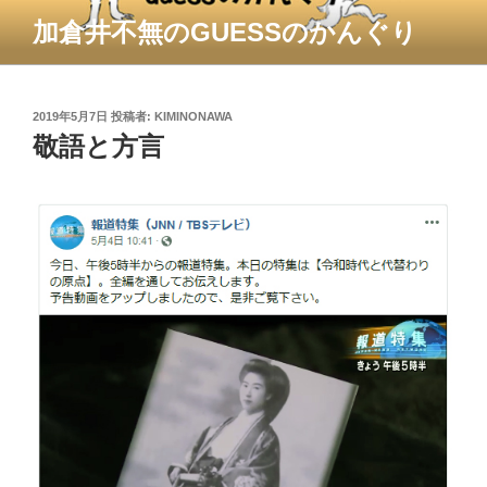
コ
加倉井不無のGUESSのかんぐり
ン
テ
ン
ツ
投
2019年5月7日
投稿者:
KIMINONAWA
稿
敬語と方言
へ
日:
ス
キ
ッ
プ