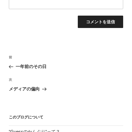
投
前
前
稿
の
一年前のその日
ナ
投
ビ
稿
次
次
ゲ
の
メディアの偏向
投
ー
稿
シ
ョ
このブログについて
ン
“Guessのかんぐり“って？