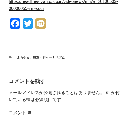
https://headlines.yahoo.co.jp/videonews/jnn?a=20190503-
00000059-jnn-soci
F
T
M
a
w
i
c
i
x
e
t
i
カ
よもやま
、
報道・ジャーナリズム
テ
b
t
ゴ
リ
o
e
ー
コメントを残す
o
r
メールアドレスが公開されることはありません。
※
が付
k
いている欄は必須項目です
コメント
※