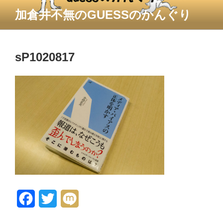
コ
加倉井不無のGUESSのかんぐり
ン
テ
ン
ツ
sP1020817
へ
ス
キ
ッ
プ
F
T
M
a
w
i