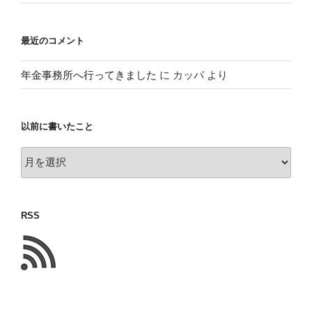
最近のコメント
年金事務所へ行ってきました
に
カッパ
より
以前に書いたこと
以
前
に
書
RSS
い
た
こ
と