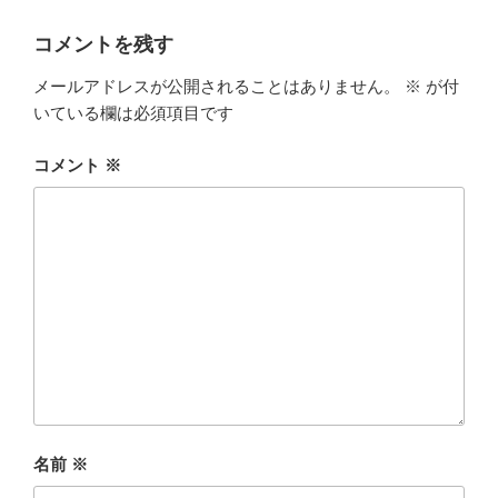
c
i
x
コメントを残す
e
t
i
メールアドレスが公開されることはありません。
※
が付
b
t
いている欄は必須項目です
o
e
コメント
※
o
r
k
名前
※