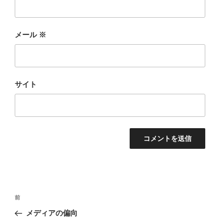
メール
※
サイト
投
前
前
稿
の
メディアの偏向
ナ