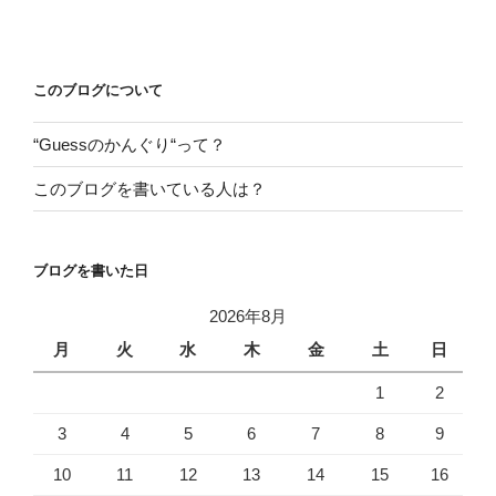
投
ビ
稿
ゲ
ー
このブログについて
シ
“Guessのかんぐり“って？
ョ
ン
このブログを書いている人は？
ブログを書いた日
2026年8月
月
火
水
木
金
土
日
1
2
3
4
5
6
7
8
9
10
11
12
13
14
15
16