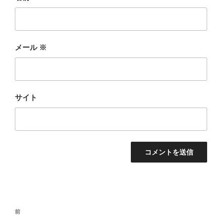
メール
※
サイト
投
前
前
稿