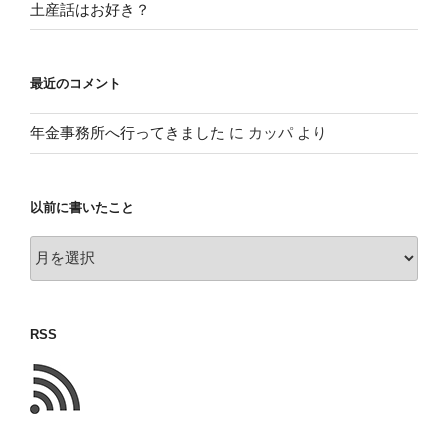
土産話はお好き？
最近のコメント
年金事務所へ行ってきました
に
カッパ
より
以前に書いたこと
以
前
に
書
RSS
い
た
こ
と