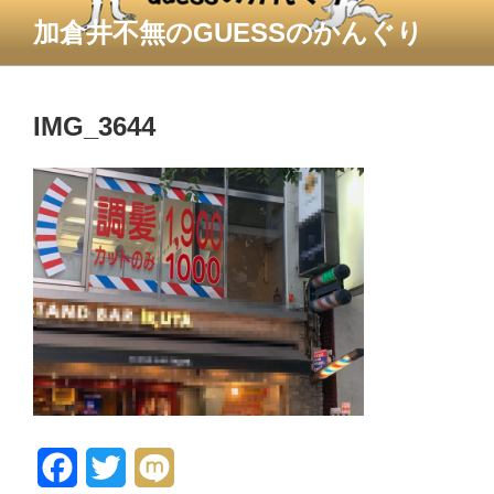
コ
加倉井不無のGUESSのかんぐり
ン
テ
ン
ツ
IMG_3644
へ
ス
キ
ッ
プ
F
T
M