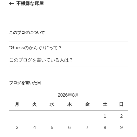
の
不機嫌な床屋
ナ
投
ビ
稿
ゲ
ー
このブログについて
シ
“Guessのかんぐり“って？
ョ
ン
このブログを書いている人は？
ブログを書いた日
2026年8月
月
火
水
木
金
土
日
1
2
3
4
5
6
7
8
9