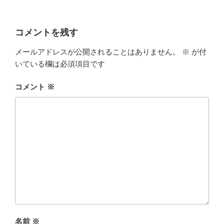
a
w
i
c
i
x
コメントを残す
e
t
i
メールアドレスが公開されることはありません。
※
が付
b
t
いている欄は必須項目です
o
e
コメント
※
o
r
k
名前
※