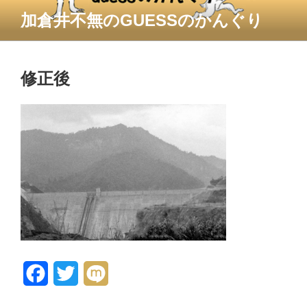
コ
加倉井不無のGUESSのかんぐり
ン
テ
ン
ツ
修正後
へ
ス
キ
ッ
プ
F
T
M
a
w
i