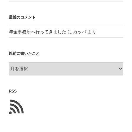
最近のコメント
年金事務所へ行ってきました
に
カッパ
より
以前に書いたこと
以
前
に
書
RSS
い
た
こ
と