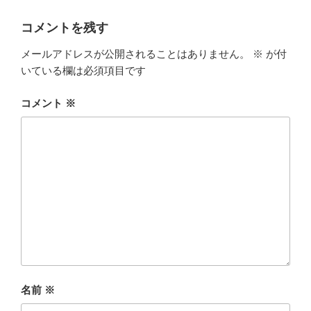
c
i
x
コメントを残す
e
t
i
メールアドレスが公開されることはありません。
※
が付
b
t
いている欄は必須項目です
o
e
コメント
※
o
r
k
名前
※