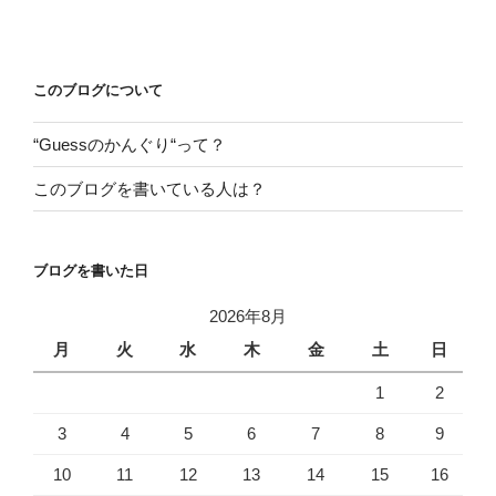
投
ビ
稿
ゲ
ー
このブログについて
シ
“Guessのかんぐり“って？
ョ
ン
このブログを書いている人は？
ブログを書いた日
2026年8月
月
火
水
木
金
土
日
1
2
3
4
5
6
7
8
9
10
11
12
13
14
15
16