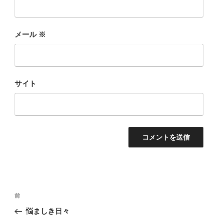
メール
※
サイト
投
前
前
稿
の
悩ましき日々
ナ