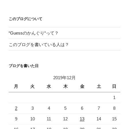
稿
シ
ョ
このブログについて
ン
“Guessのかんぐり“って？
このブログを書いている人は？
ブログを書いた日
2019年12月
月
火
水
木
金
土
日
1
2
3
4
5
6
7
8
9
10
11
12
13
14
15