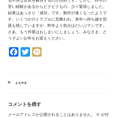
る不快な症状を解決するのが目的です。しかし、昨年の
苦い経験があるからビクビクもの。少々緊張しました。
結果はあっさり「成功」です。動作が速くなったようで
す。いくつかのトラブルに見舞われ、来年へ持ち越す宿
題も残していますが、昨年より気分はだいぶマシです。
さあ、もう作業はおしまいにしましょう。みなさま、ど
うぞよいお年をお迎えください。
F
T
M
a
w
i
c
i
x
e
t
i
カ
よもやま
テ
b
t
ゴ
リ
o
e
ー
コメントを残す
o
r
メールアドレスが公開されることはありません。
※
が付