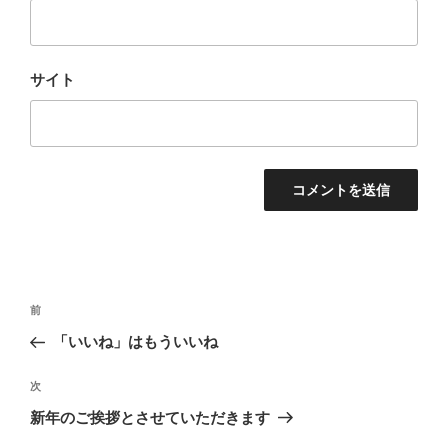
サイト
投
前
前
稿
の
「いいね」はもういいね
ナ
投
ビ
稿
次
次
ゲ
の
新年のご挨拶とさせていただきます
投
ー