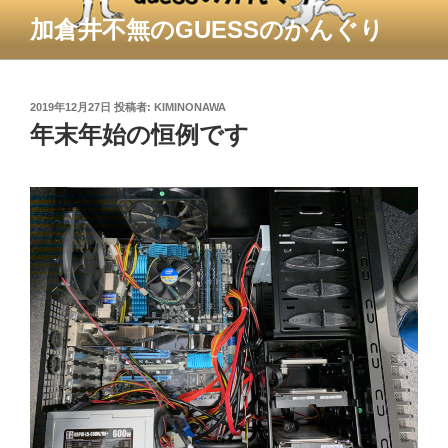
コ
加倉井不無のGUESSのかんぐり
ン
テ
ン
ツ
投
2019年12月27日
投稿者:
KIMINONAWA
稿
年末年始の恒例です
へ
日:
ス
キ
ッ
プ