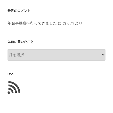
最近のコメント
年金事務所へ行ってきました
に
カッパ
より
以前に書いたこと
以
前
に
書
RSS
い
た
こ
と