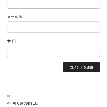
メール
※
サイト
投
前
前
稿
の
独り酒の楽しみ
ナ