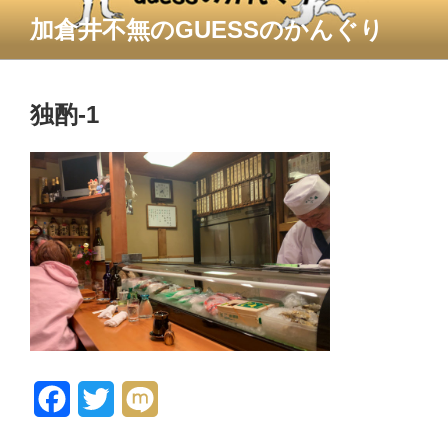
コ
加倉井不無のGUESSのかんぐり
ン
テ
ン
ツ
独酌-1
へ
ス
キ
ッ
プ
F
T
M
a
w
i