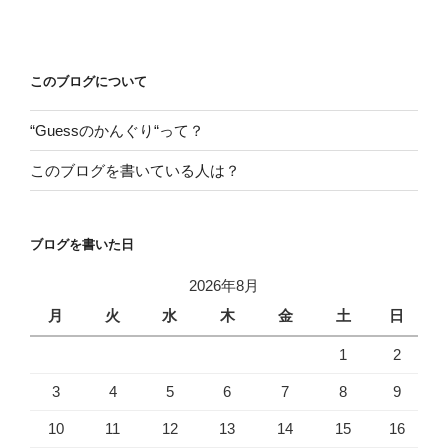
投
ビ
稿
ゲ
ー
このブログについて
シ
“Guessのかんぐり“って？
ョ
ン
このブログを書いている人は？
ブログを書いた日
2026年8月
月
火
水
木
金
土
日
1
2
3
4
5
6
7
8
9
10
11
12
13
14
15
16