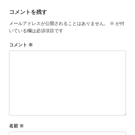
c
i
x
コメントを残す
e
t
i
メールアドレスが公開されることはありません。
※
が付
b
t
いている欄は必須項目です
o
e
コメント
※
o
r
k
名前
※