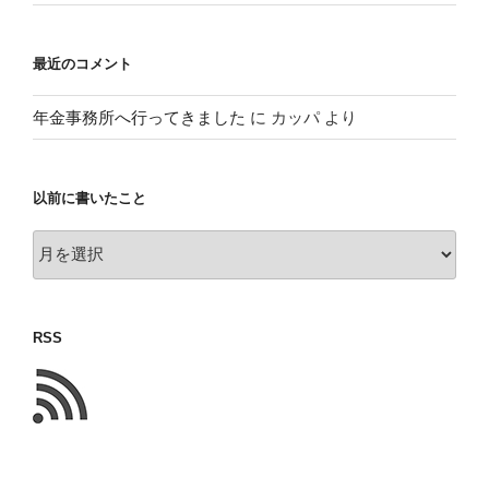
最近のコメント
年金事務所へ行ってきました
に
カッパ
より
以前に書いたこと
以
前
に
書
RSS
い
た
こ
と