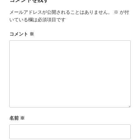
コメントを残す
e
t
i
メールアドレスが公開されることはありません。
※
が付
b
t
いている欄は必須項目です
o
e
コメント
※
o
r
k
名前
※