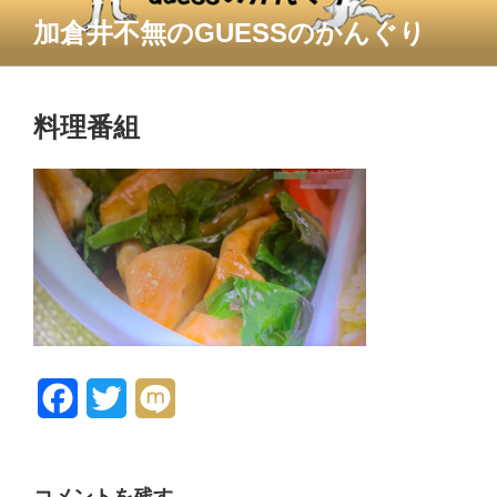
コ
加倉井不無のGUESSのかんぐり
ン
テ
ン
ツ
料理番組
へ
ス
キ
ッ
プ
F
T
M
a
w
i
c
i
x