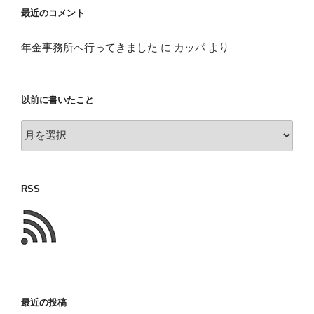
最近のコメント
年金事務所へ行ってきました
に
カッパ
より
以前に書いたこと
以
前
に
書
RSS
い
た
こ
と
最近の投稿