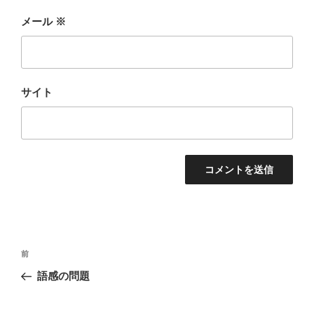
メール
※
サイト
投
前
前
稿
の
語感の問題
ナ
投
ビ
稿