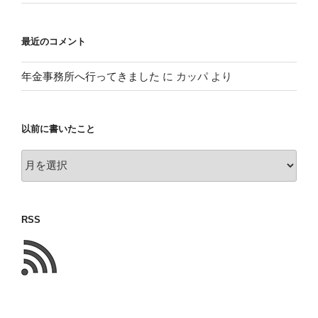
最近のコメント
年金事務所へ行ってきました
に
カッパ
より
以前に書いたこと
以
前
に
書
RSS
い
た
こ
と