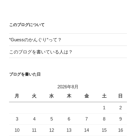
投
ビ
稿
ゲ
ー
このブログについて
シ
“Guessのかんぐり“って？
ョ
ン
このブログを書いている人は？
ブログを書いた日
2026年8月
月
火
水
木
金
土
日
1
2
3
4
5
6
7
8
9
10
11
12
13
14
15
16