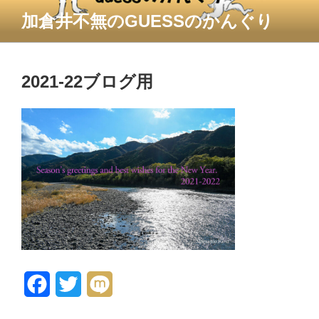
コ
加倉井不無のGUESSのかんぐり
ン
テ
ン
ツ
2021-22ブログ用
へ
ス
キ
ッ
プ
F
T
M
a
w
i