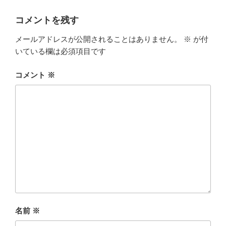
c
i
x
コメントを残す
e
t
i
メールアドレスが公開されることはありません。
※
が付
b
t
いている欄は必須項目です
o
e
コメント
※
o
r
k
名前
※