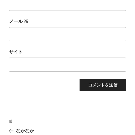
メール
※
サイト
投
前
前
稿
の
なかなか
ナ