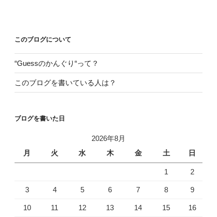
投
ビ
稿
ゲ
ー
このブログについて
シ
“Guessのかんぐり“って？
ョ
ン
このブログを書いている人は？
ブログを書いた日
2026年8月
月
火
水
木
金
土
日
1
2
3
4
5
6
7
8
9
10
11
12
13
14
15
16