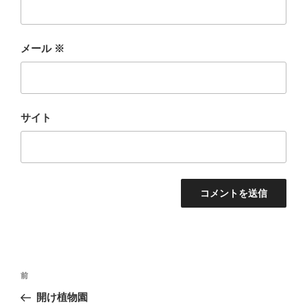
メール
※
サイト
投
前
前
稿
の
開け植物園
ナ