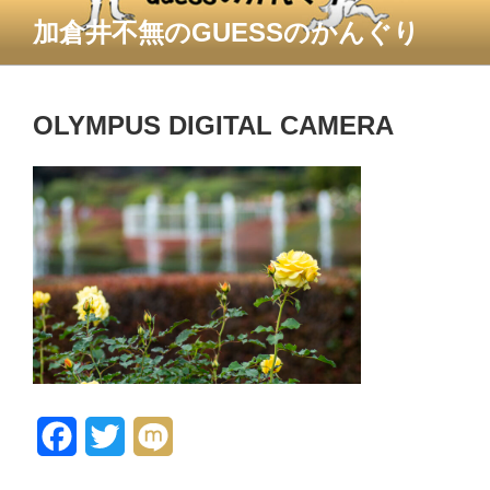
コ
加倉井不無のGUESSのかんぐり
ン
テ
ン
ツ
OLYMPUS DIGITAL CAMERA
へ
ス
キ
ッ
プ
F
T
M
a
w
i