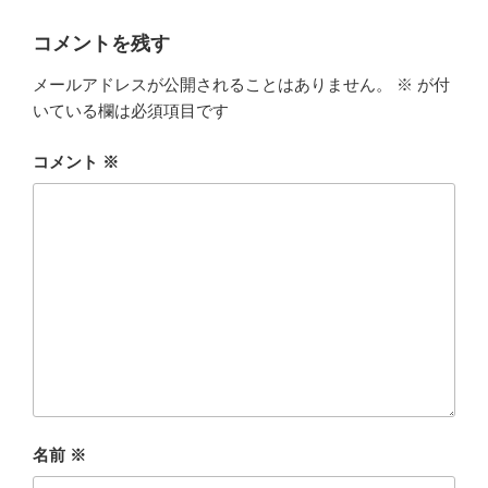
c
i
x
コメントを残す
e
t
i
メールアドレスが公開されることはありません。
※
が付
b
t
いている欄は必須項目です
o
e
コメント
※
o
r
k
名前
※