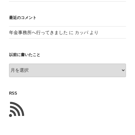
最近のコメント
年金事務所へ行ってきました
に
カッパ
より
以前に書いたこと
以
前
に
書
RSS
い
た
こ
と