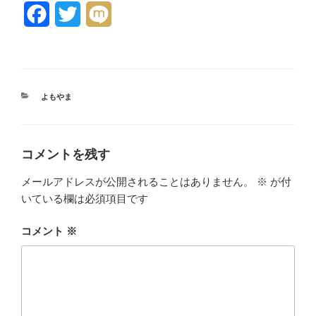
F
T
M
a
w
i
c
i
x
e
t
i
カ
よもやま
テ
b
t
ゴ
リ
o
e
ー
コメントを残す
o
r
メールアドレスが公開されることはありません。
※
が付
k
いている欄は必須項目です
コメント
※