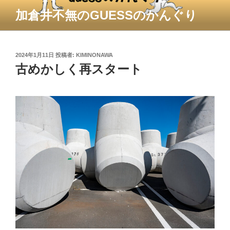
コ
加倉井不無のGUESSのかんぐり
ン
テ
ン
ツ
投
2024年1月11日
投稿者:
KIMINONAWA
稿
古めかしく再スタート
へ
日:
ス
キ
ッ
プ