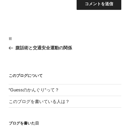
投
前
前
稿
の
腹話術と交通安全運動の関係
ナ
投
ビ
稿
ゲ
ー
このブログについて
シ
“Guessのかんぐり“って？
ョ
ン
このブログを書いている人は？
ブログを書いた日