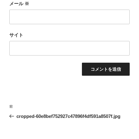
メール
※
サイト
投
前
前
稿
の
cropped-60e8bef752927c47896f4df591a8507f.jpg
ナ
投
ビ
稿
ゲ