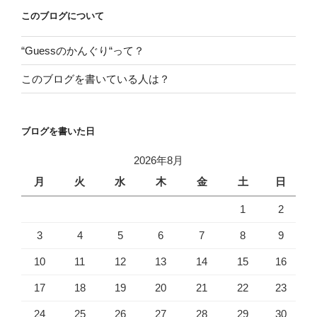
ー
このブログについて
シ
“Guessのかんぐり“って？
ョ
ン
このブログを書いている人は？
ブログを書いた日
2026年8月
月
火
水
木
金
土
日
1
2
3
4
5
6
7
8
9
10
11
12
13
14
15
16
17
18
19
20
21
22
23
24
25
26
27
28
29
30