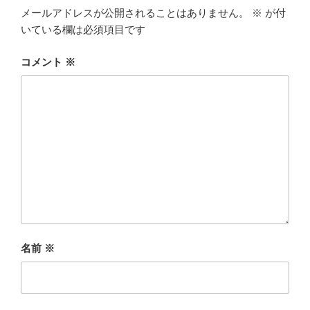
メールアドレスが公開されることはありません。
※
が付
b
t
いている欄は必須項目です
o
e
コメント
※
o
r
k
名前
※