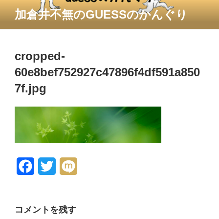
コ
加倉井不無のGUESSのかんぐり
ン
テ
ン
ツ
cropped-
へ
60e8bef752927c47896f4df591a850
ス
7f.jpg
キ
ッ
プ
F
T
M
a
w
i
c
i
x
コメントを残す
e
t
i