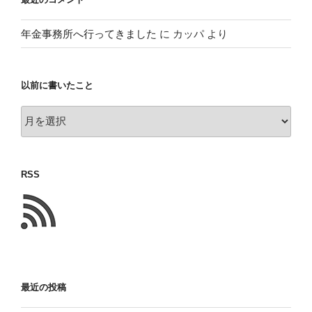
年金事務所へ行ってきました
に
カッパ
より
以前に書いたこと
以
前
に
書
RSS
い
た
こ
と
最近の投稿