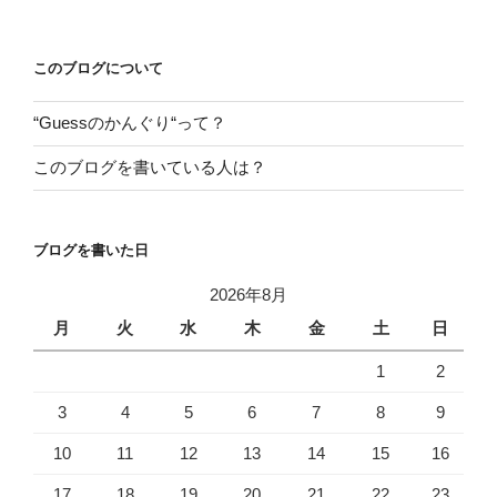
ビ
稿
ゲ
ー
このブログについて
シ
“Guessのかんぐり“って？
ョ
ン
このブログを書いている人は？
ブログを書いた日
2026年8月
月
火
水
木
金
土
日
1
2
3
4
5
6
7
8
9
10
11
12
13
14
15
16
17
18
19
20
21
22
23