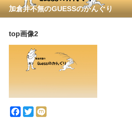
コ
加倉井不無のGUESSのかんぐり
ン
テ
ン
ツ
top画像2
へ
ス
キ
ッ
プ
F
T
M
a
w
i