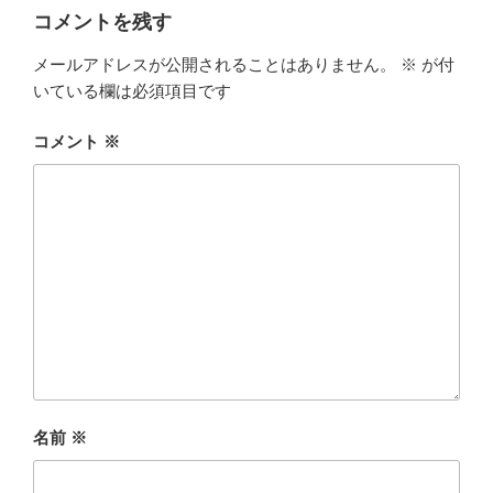
c
i
x
コメントを残す
e
t
i
メールアドレスが公開されることはありません。
※
が付
b
t
いている欄は必須項目です
o
e
コメント
※
o
r
k
名前
※