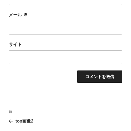
メール
※
サイト
投
前
前
稿
の
top画像2
ナ
投