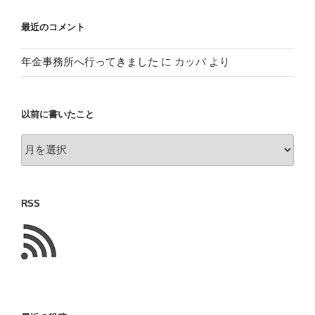
最近のコメント
年金事務所へ行ってきました
に
カッパ
より
以前に書いたこと
以
前
に
書
RSS
い
た
こ
と