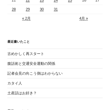
21
22
23
24
25
26
27
28
29
30
31
« 2月
4月 »
最近書いたこと
古めかしく再スタート
腹話術と交通安全運動の関係
記者会見の向こう側はわからない
カタイ人
土産話はお好き？