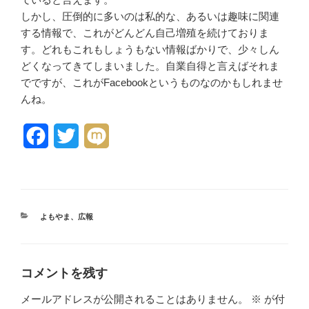
しかし、圧倒的に多いのは私的な、あるいは趣味に関連
する情報で、これがどんどん自己増殖を続けておりま
す。どれもこれもしょうもない情報ばかりで、少々しん
どくなってきてしまいました。自業自得と言えばそれま
でですが、これがFacebookというものなのかもしれませ
んね。
F
T
M
a
w
i
c
i
x
e
t
i
カ
よもやま
、
広報
テ
b
t
ゴ
リ
o
e
ー
コメントを残す
o
r
メールアドレスが公開されることはありません。
※
が付