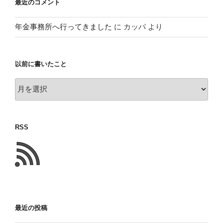
最近のコメント
年金事務所へ行ってきました
に
カッパ
より
以前に書いたこと
以
前
に
書
RSS
い
た
こ
と
最近の投稿