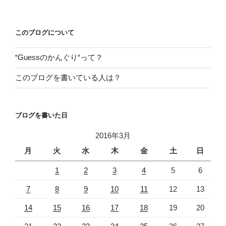
稿
シ
ョ
このブログについて
ン
“Guessのかんぐり“って？
このブログを書いている人は？
ブログを書いた日
2016年3月
月
火
水
木
金
土
日
1
2
3
4
5
6
7
8
9
10
11
12
13
14
15
16
17
18
19
20