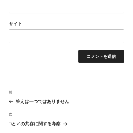
サイト
投
前
前
稿
の
答えは一つではありません
ナ
投
ビ
稿
次
次
ゲ
の
□と✓の共存に関する考察
投
ー