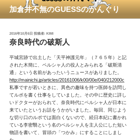
コ
加倉井不無のGUESSのかんぐり
ン
テ
ン
ツ
投
2016年10月6日
投稿者:
KIMI
稿
奈良時代の破斯人
へ
日:
ス
キ
平城宮跡で出土した「天平神護元年」（７６５年）と記
ッ
された木簡に、ペルシャ人の役人とみられる「破斯清
プ
通」という名前があったいうニュースがありました。
http://mainichi.jp/articles/20161006/k00/00e/040/212000c
私事ですが若いときに、異色の趣味を持つ医師を訪問し
てルポを書く仕事をしていました。その中に歴史に詳し
いドクターがおられて、奈良時代にペルシャ人が日本に
来ていたというお話をうかがいました。毎回、同じよう
な切り口のルポでは面白くないので、続日本紀
に書かれ
ている
李密翳という名のペルシャ人を主人公にした短い
物語を書いて、冒頭の「つかみ」にすることにしまし
た。