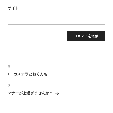
サイト
投
前
前
稿
の
カステラとおくんち
ナ
投
ビ
稿
次
次
ゲ
の
マナーがよ過ぎませんか？
投
ー
稿
シ
ョ