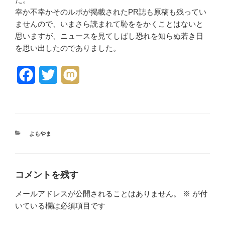
幸か不幸かそのルポが掲載されたPR誌も原稿も残ってい
ませんので、いまさら読まれて恥ををかくことはないと
思いますが、ニュースを見てしばし恐れを知らぬ若き日
を思い出したのでありました。
F
T
M
a
w
i
c
i
x
e
t
i
カ
よもやま
テ
b
t
ゴ
リ
o
e
ー
コメントを残す
o
r
メールアドレスが公開されることはありません。
※
が付
k
いている欄は必須項目です