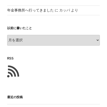
年金事務所へ行ってきました
に
カッパ
より
以前に書いたこと
以
前
に
書
RSS
い
た
こ
と
最近の投稿