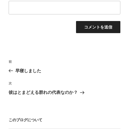
投
前
前
稿
の
早寝しました
ナ
投
ビ
稿
次
次
ゲ
の
彼はとまどえる群れの代表なのか？
投
ー
稿
シ
ョ
このブログについて
ン