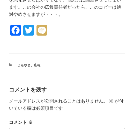
ます。この会社の広報責任者だったら、このコピーは絶
対やめさせますが・・・。
F
T
M
a
w
i
c
i
x
e
t
i
カ
よもやま
、
広報
テ
b
t
ゴ
リ
o
e
ー
コメントを残す
o
r
メールアドレスが公開されることはありません。
※
が付
k
いている欄は必須項目です
コメント
※