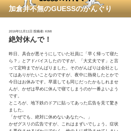
コ
加倉井不無のGUESSのかんぐり
ン
テ
ン
ツ
投
2016年11月11日
投稿者:
KIMI
稿
絶対休んで！
へ
日:
ス
キ
昨日、具合が悪そうにしていた社員に「早く帰って寝た
ッ
ら？」とアドバイスしたのですが、「大丈夫です」と言
プ
って定時までがんばりました。そのがんばりは会社とし
てはありがたいことなのですが、夜中に熱発したとかで
今日はお休みです。早退しても同じだったかもしれませ
んが、かぜは早めに休んで寝てしまうのが一番よいよう
です。
ところが、地下鉄のドアに貼ってあった広告を見て驚き
ました。
「かぜでも、絶対に休めないあなたへ。」
かぜグスリの広告ですが、これはまずいでしょう。症状
を悪化させるばかりでなく、他の人に感染させてしまい