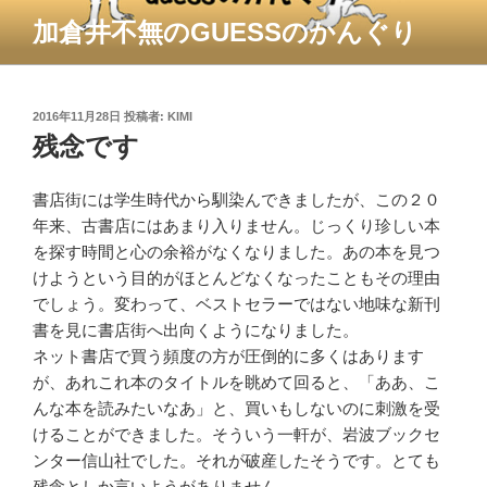
コ
加倉井不無のGUESSのかんぐり
ン
テ
ン
ツ
投
2016年11月28日
投稿者:
KIMI
稿
残念です
へ
日:
ス
キ
書店街には学生時代から馴染んできましたが、この２０
ッ
年来、古書店にはあまり入りません。じっくり珍しい本
プ
を探す時間と心の余裕がなくなりました。あの本を見つ
けようという目的がほとんどなくなったこともその理由
でしょう。変わって、ベストセラーではない地味な新刊
書を見に書店街へ出向くようになりました。
ネット書店で買う頻度の方が圧倒的に多くはあります
が、あれこれ本のタイトルを眺めて回ると、「ああ、こ
んな本を読みたいなあ」と、買いもしないのに刺激を受
けることができました。そういう一軒が、岩波ブックセ
ンター信山社でした。それが破産したそうです。とても
残念としか言いようがありません。