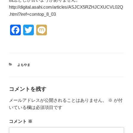
http://digital.asahi.com/articles/ASJCX5RZHJCXUCVL02Q
.html?iref=comtop_8_03
F
T
M
a
w
i
c
i
x
e
t
i
カ
よもやま
テ
b
t
ゴ
リ
o
e
ー
コメントを残す
o
r
メールアドレスが公開されることはありません。
※
が付
k
いている欄は必須項目です
コメント
※