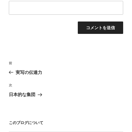
投
前
前
稿
の
実写の伝達力
ナ
投
ビ
稿
次
次
ゲ
の
日本的な集団
投
ー
稿
シ
ョ
このブログについて
ン